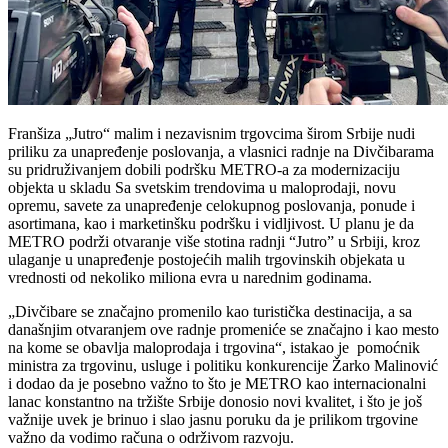
Franšiza „Jutro“ malim i nezavisnim trgovcima širom Srbije nudi
priliku za unapređenje poslovanja, a vlasnici radnje na Divčibarama
su pridruživanjem dobili podršku METRO-a za modernizaciju
objekta u skladu Sa svetskim trendovima u maloprodaji, novu
opremu, savete za unapređenje celokupnog poslovanja, ponude i
asortimana, kao i marketinšku podršku i vidljivost. U planu je da
METRO podrži otvaranje više stotina radnji “Jutro” u Srbiji, kroz
ulaganje u unapređenje postojećih malih trgovinskih objekata u
vrednosti od nekoliko miliona evra u narednim godinama.
„Divčibare se značajno promenilo kao turistička destinacija, a sa
današnjim otvaranjem ove radnje promeniće se značajno i kao mesto
na kome se obavlja maloprodaja i trgovina“, istakao je pomoćnik
ministra za trgovinu, usluge i politiku konkurencije Žarko Malinović
i dodao da je posebno važno to što je METRO kao internacionalni
lanac konstantno na tržište Srbije donosio novi kvalitet, i što je još
važnije uvek je brinuo i slao jasnu poruku da je prilikom trgovine
važno da vodimo računa o održivom razvoju.