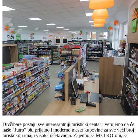
Divčibare postaju sve interesantniji turistički centar i verujemo da će
naše “Jutro” biti prijatno i moderno mesto kupovine za sve veći broj
turista koji imaju visoka očekivanja. Zajedno sa METRO-om, sa