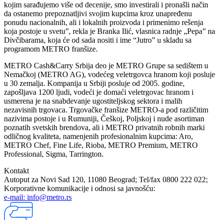
kojim sarađujemo više od decenije, smo investirali i pronašli način
da ostanemo prepoznatljivi svojim kupcima kroz unapređenu
ponudu nacionalnih, ali i lokalnih proizvoda i primenimo rešenja
koja postoje u svetu”, rekla je Branka Ilić, vlasnica radnje „Pepa” na
Divčibarama, koja će od sada nositi i ime “Jutro” u skladu sa
programom METRO franšize.
METRO Cash&Carry Srbija deo je METRO Grupe sa sedištem u
Nemačkoj (METRO AG), vodećeg veletrgovca hranom koji posluje
u 30 zemalja. Kompanija u Srbiji posluje od 2005. godine,
zapošljava 1200 ljudi, vodeći je domaći veletrgovac hranom i
usmerena je na snabdevanje ugostiteljskog sektora i malih
nezavisnih trgovaca. Trgovačke franšize METRO-a pod različitim
nazivima postoje i u Rumuniji, Češkoj, Poljskoj i nude asortiman
poznatih svetskih brendova, ali i METRO privatnih robnih marki
odličnog kvaliteta, namenjenih profesionalnim kupcima: Aro,
METRO Chef, Fine Life, Rioba, METRO Premium, METRO
Professional, Sigma, Tarrington.
Kontakt
Autoput za Novi Sad 120, 11080 Beograd; Tel/fax 0800 222 022;
Korporativne komunikacije i odnosi sa javnošću:
e-mail: info@metro.rs