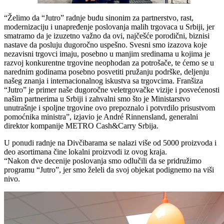
“Želimo da “Jutro” radnje budu sinonim za partnerstvo, rast,
modernizaciju i unapređenje poslovanja malih trgovaca u Srbiji, jer
smatramo da je izuzetno važno da ovi, najčešće porodični, biznisi
nastave da posluju dugoročno uspešno. Svesni smo izazova koje
nezavisni trgovci imaju, posebno u manjim sredinama u kojima je
razvoj konkurentne trgovine neophodan za potrošače, te ćemo se u
narednim godinama posebno posvetiti pružanju podrške, deljenju
našeg znanja i internacionalnog iskustva sa trgovcima. Franšiza
“Jutro” je primer naše dugoročne veletrgovačke vizije i posvećenosti
našim partnerima u Srbiji i zahvalni smo što je Ministarstvo
unutrašnje i spoljne trgovine ovo prepoznalo i potvrdilo prisustvom
pomoćnika ministra”, izjavio je André Rinnensland, generalni
direktor kompanije METRO Cash&Carry Srbija.
U ponudi radnje na Divčibarama se nalazi više od 5000 proizvoda i
deo asortimana čine lokalni proizvodi iz ovog kraja.
“Nakon dve decenije poslovanja smo odlučili da se pridružimo
programu “Jutro”, jer smo želeli da svoj objekat podignemo na viši
nivo.