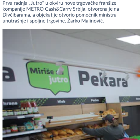
Prva radnja „Jutro“ u okviru nove trgovačke franšize
kompanije METRO Cash&Carry Srbija, otvorena je na
Divčibarama, a objekat je otvorio pomoćnik ministra
unutrašnje i spoljne trgovine, Žarko Malinović.