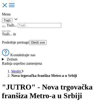
Menu
Traži
Traži...
Traži...
in
Poslednje pretrage
Obriši sve
Kontaktirajte nas
Zemun
Radnja uspešno zamenjena
Mediji
Nova trgovačka franšiza Metro-a u Srbiji
"JUTRO" - Nova trgovačka
franšiza Metro-a u Srbiji