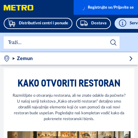
Registrujte se/Prijavite se
Distributivni centri i ponude
Dostava
Servi
Zemun
KAKO OTVORITI RESTORAN
Razmišljate o otvaranju restorana, ali ne znate odakle da počnete?
U našoj seriji tekstova „Kako otvoriti restoran“ detaljno smo
obradili najvažnije elemente koji će vam pomoći da vaš novi
restoran bude uspešan. Pogledajte naš kompletan vodič kako da
pokrenete restoranski biznis.