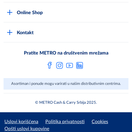
Uslovi korišćenja
Karijera
Online Shop
Politika privatnosti
Mediji
MShop disclaimer
Cookies
Često postavljana pitanja
Kontakt
MShop Obaveštenje o zaštiti podataka
Metro AG
Opšti uslovi prodaje
Pratite METRO na društvenim mrežama
Asortiman i ponude mogu varirati u našim distributivnim centrima.
© METRO Cash & Carry Srbija 2025.
Uslovi korišćena
Politika privatnosti
Cookies
Opšti uslovi kupovine