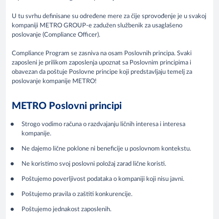
U tu svrhu definisane su određene mere za čije sprovođenje je u svakoj
kompaniji METRO GROUP-e zadužen službenik za usaglašeno
poslovanje (Compliance Officer).
Compliance Program se zasniva na osam Poslovnih principa. Svaki
zaposleni je prilikom zaposlenja upoznat sa Poslovnim principima i
obavezan da poštuje Poslovne principe koji predstavljaju temelj za
poslovanje kompanije METRO!
METRO Poslovni principi
Strogo vodimo računa o razdvajanju ličnih interesa i interesa
kompanije.
Ne dajemo lične poklone ni beneficije u poslovnom kontekstu.
Ne koristimo svoj poslovni položaj zarad lične koristi.
Poštujemo poverljivost podataka o kompaniji koji nisu javni.
Poštujemo pravila o zaštiti konkurencije.
Poštujemo jednakost zaposlenih.