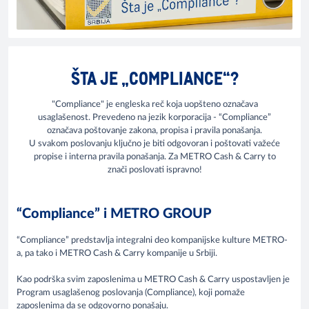
ŠTA JE „COMPLIANCE“?
"Compliance" je engleska reč koja uopšteno označava
usaglašenost. Prevedeno na jezik korporacija - “Compliance”
označava poštovanje zakona, propisa i pravila ponašanja.
U svakom poslovanju ključno je biti odgovoran i poštovati važeće
propise i interna pravila ponašanja. Za METRO Cash & Carry to
znači poslovati ispravno!
“Compliance” i METRO GROUP
“Compliance” predstavlja integralni deo kompanijske kulture METRO-
a, pa tako i METRO Cash & Carry kompanije u Srbiji.
Kao podrška svim zaposlenima u METRO Cash & Carry uspostavljen je
Program usaglašenog poslovanja (Compliance), koji pomaže
zaposlenima da se odgovorno ponašaju.