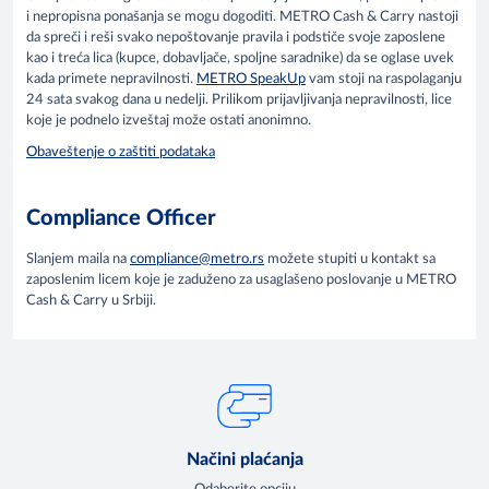
i nepropisna ponašanja se mogu dogoditi. METRO Cash & Carry nastoji
da spreči i reši svako nepoštovanje pravila i podstiče svoje zaposlene
kao i treća lica (kupce, dobavljače, spoljne saradnike) da se oglase uvek
kada primete nepravilnosti.
METRO SpeakUp
vam stoji na raspolaganju
24 sata svakog dana u nedelji. Prilikom prijavljivanja nepravilnosti, lice
koje je podnelo izveštaj može ostati anonimno.
Obaveštenje o zaštiti podataka
Compliance Officer
Slanjem maila na
compliance@metro.rs
možete stupiti u kontakt sa
zaposlenim licem koje je zaduženo za usaglašeno poslovanje u METRO
Cash & Carry u Srbiji.
Načini plaćanja