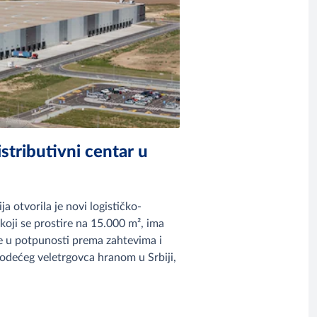
stributivni centar u
otvorila je novi logističko-
koji se prostire na 15.000 m², ima
je u potpunosti prema zahtevima i
odećeg veletrgovca hranom u Srbiji,