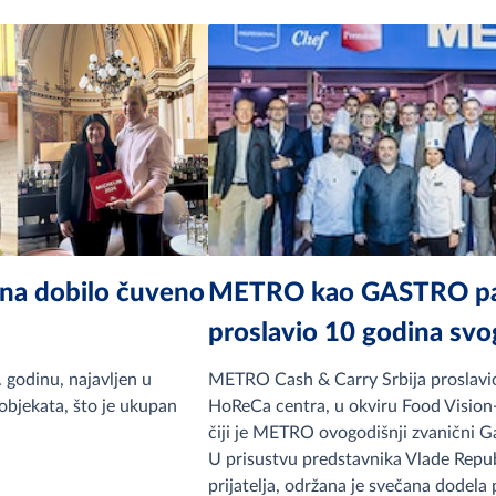
ana dobilo čuveno
METRO kao GASTRO par
proslavio 10 godina sv
godinu, najavljen u
METRO Cash & Carry Srbija proslavio
 objekata, što je ukupan
HoReCa centra, u okviru Food Vision
čiji je METRO ovogodišnji zvanični G
U prisustvu predstavnika Vlade Republ
prijatelja, održana je svečana dodela 