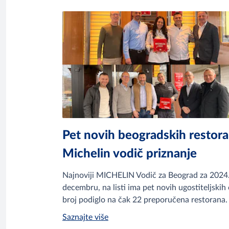
Pet novih beogradskih restor
Michelin vodič priznanje
Najnoviji MICHELIN Vodič za Beograd za 2024. 
decembru, na listi ima pet novih ugostiteljskih
broj podiglo na čak 22 preporučena restorana.
Saznajte više