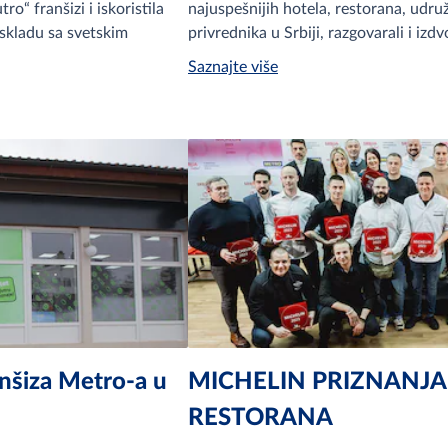
ro“ franšizi i iskoristila
najuspešnijih hotela, restorana, udruž
 skladu sa svetskim
privrednika u Srbiji, razgovarali i izdv
Saznajte više
nšiza Metro-a u
MICHELIN PRIZNANJA
RESTORANA