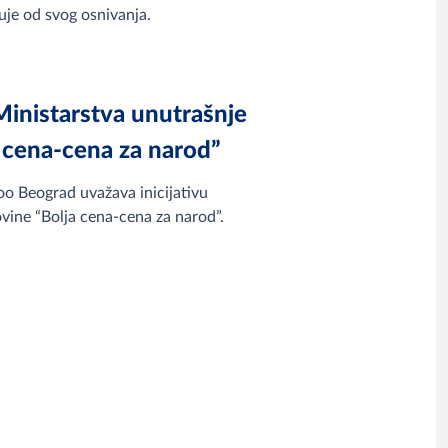
e od svog osnivanja.
 Ministarstva unutrašnje
a cena-cena za narod”
 Beograd uvažava inicijativu
ovine “Bolja cena-cena za narod”.