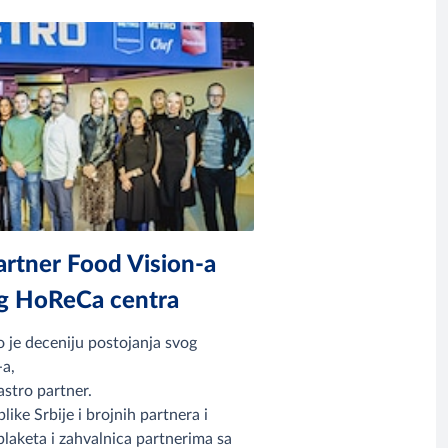
tner Food Vision-a
og HoReCa centra
 je deceniju postojanja svog
-a,
astro partner.
ike Srbije i brojnih partnera i
plaketa i zahvalnica partnerima sa