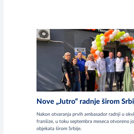
Nove „Jutro“ radnje širom Srbi
Nakon otvaranja prvih ambasador radnji u ok
franšize, u toku septembra meseca otvoreno jo
objekata širom Srbije.