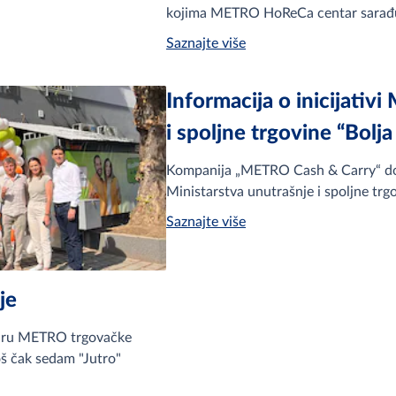
kojima METRO HoReCa centar sarađuj
Saznajte više
Informacija o inicijativi
i spoljne trgovine “Bolj
Kompanija „METRO Cash & Carry“ doo
Ministarstva unutrašnje i spoljne trg
Saznajte više
je
viru METRO trgovačke
š čak sedam "Jutro"