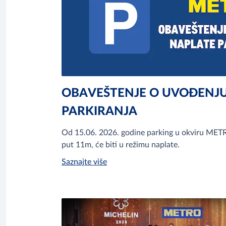
OBAVEŠTENJE O UVOĐENJ
PARKIRANJA
Od 15.06. 2026. godine parking u okviru METR
put 11m, će biti u režimu naplate.
Saznajte više