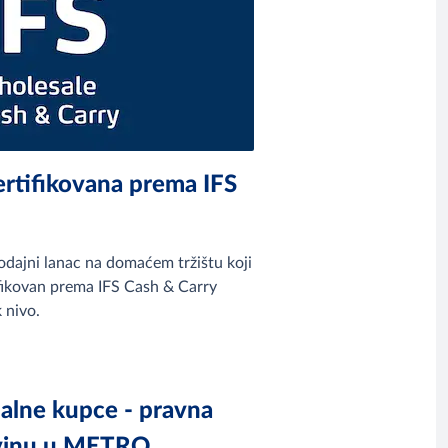
rtifikovana prema IFS
dajni lanac na domaćem tržištu koji
ifikovan prema IFS Cash & Carry
 nivo.
nalne kupce - pravna
povinu u METRO