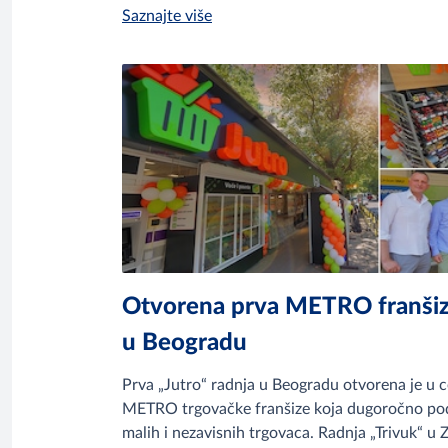
Saznajte više
Otvorena prva METRO franšizn
u Beogradu
Prva „Jutro“ radnja u Beogradu otvorena je u 
METRO trgovačke franšize koja dugoročno pod
malih i nezavisnih trgovaca. Radnja „Trivuk“ u 