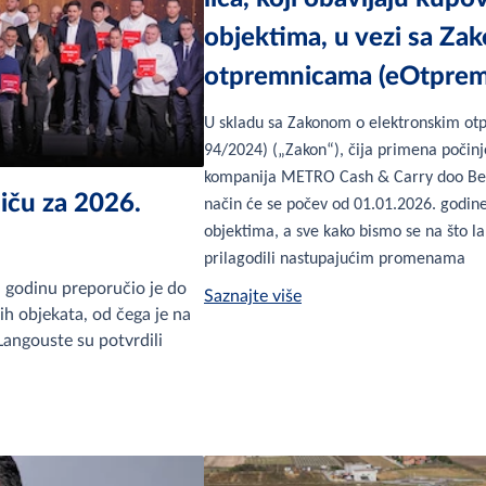
objektima, u vezi sa Za
otpremnicama (eOtprem
U skladu sa Zakonom o elektronskim otpr
94/2024) („Zakon“), čija primena počinj
kompanija METRO Cash & Carry doo Beo
iču za 2026.
način će se počev od 01.01.2026. godi
objektima, a sve kako bismo se na što lak
prilagodili nastupajućim promenama
 godinu preporučio je do
Saznajte više
ih objekata, od čega je na
 Langouste su potvrdili