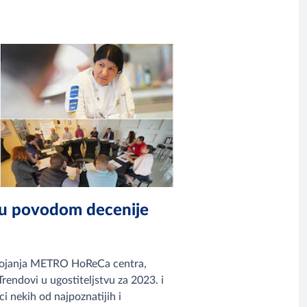
tvu povodom decenije
tojanja METRO HoReCa centra,
rendovi u ugostiteljstvu za 2023. i
i nekih od najpoznatijih i