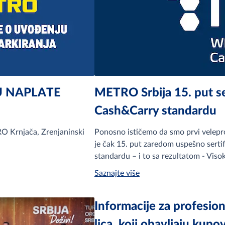
U NAPLATE
METRO Srbija 15. put se
Cash&Carry standardu
O Krnjača, Zrenjaninski
Ponosno ističemo da smo prvi velepro
je čak 15. put zaredom uspešno sert
standardu – i to sa rezultatom - Visok
Saznajte više
Informacije za profesio
lica, koji obavljaju ku