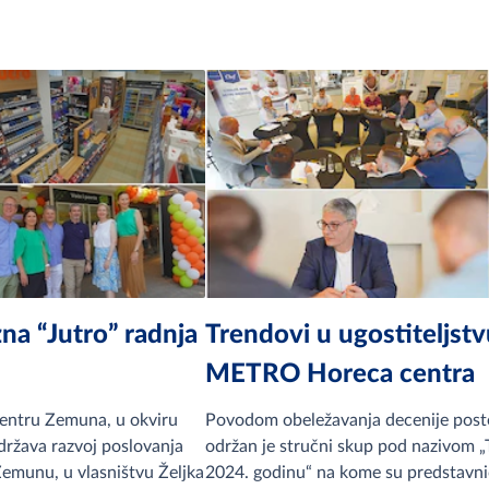
a “Jutro” radnja
Trendovi u ugostiteljs
METRO Horeca centra
centru Zemuna, u okviru
Povodom obeležavanja decenije pos
ržava razvoj poslovanja
održan je stručni skup pod nazivom „T
Zemunu, u vlasništvu Željka
2024. godinu“ na kome su predstavnic