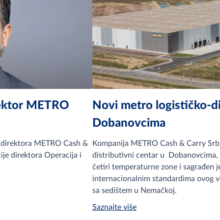
irektor METRO
Novi metro logističko-di
Dobanovcima
og direktora METRO Cash &
Kompanija METRO Cash & Carry Srbija 
ije direktora Operacija i
distributivni centar u Dobanovcima, 
četiri temperaturne zone i sagrađen 
internacionalnim standardima ovog v
sa sedištem u Nemačkoj.
Saznajte više