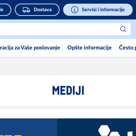
de
Dostava
Servisi i informacije
iracija za Vaše poslovanje
Opšte informacije
Često 
MEDIJI