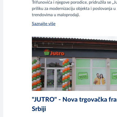
Trifunovića i njegove porodice, pridružila se „Jut
priliku za modernizaciju objekta i poslovanja u
trendovima u maloprodaji.
Saznajte više
"JUTRO" - Nova trgovačka fra
Srbiji