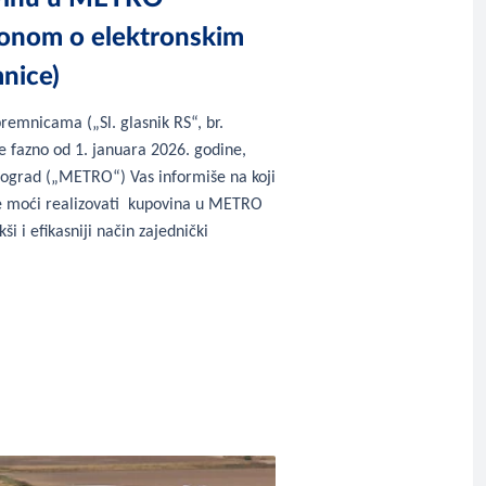
konom o elektronskim
nice)
emnicama („Sl. glasnik RS“, br.
e fazno od 1. januara 2026. godine,
grad („METRO“) Vas informiše na koji
ne moći realizovati kupovina u METRO
ši i efikasniji način zajednički