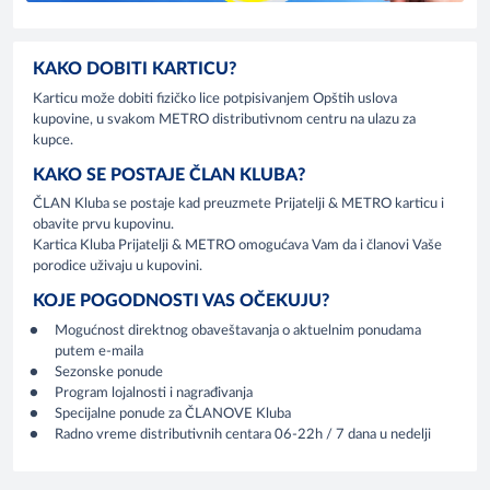
KAKO DOBITI KARTICU?
Karticu može dobiti fizičko lice potpisivanjem Opštih uslova
kupovine, u svakom METRO distributivnom centru na ulazu za
kupce.
KAKO SE POSTAJE ČLAN KLUBA?
ČLAN Kluba se postaje kad preuzmete Prijatelji & METRO karticu i
obavite prvu kupovinu.
Kartica Kluba Prijatelji & METRO omogućava Vam da i članovi Vaše
porodice uživaju u kupovini.
KOJE POGODNOSTI VAS OČEKUJU?
Mogućnost direktnog obaveštavanja o aktuelnim ponudama
putem e-maila
Sezonske ponude
Program lojalnosti i nagrađivanja
Specijalne ponude za ČLANOVE Kluba
Radno vreme distributivnih centara 06-22h / 7 dana u nedelji