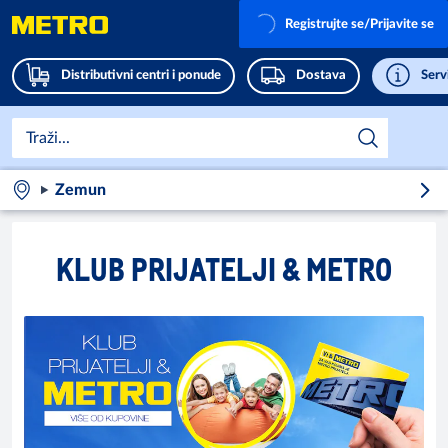
Registrujte se/Prijavite se
Distributivni centri i ponude
Dostava
Servi
Zemun
KLUB PRIJATELJI & METRO