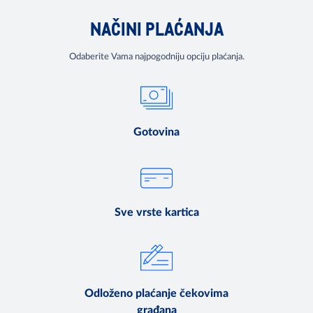
NAČINI PLAĆANJA
Odaberite Vama najpogodniju opciju plaćanja.
Gotovina
Sve vrste kartica
Odloženo plaćanje čekovima
građana