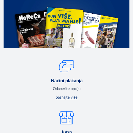
Načini plaćanja
Odaberite opciju
Saznajte više
Jutro