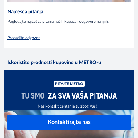
Najčešća pitanja
Pogledajte najčešća pitanja naših kupaca i odgovore na njih.
Pronađite odgovor
Iskoristite prednosti kupovine u METRO-u
PITAJTE METRO
TU SMO
ZA SVA VAŠA PITANJA
Naš kontakt centar je tu zbog Vas!
Kontaktirajte nas