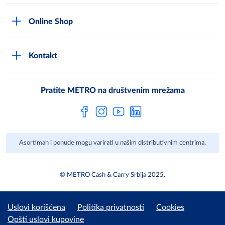
Uslovi korišćenja
Karijera
Online Shop
Politika privatnosti
Mediji
MShop disclaimer
Cookies
Često postavljana pitanja
Kontakt
MShop Obaveštenje o zaštiti podataka
Metro AG
Opšti uslovi prodaje
Pratite METRO na društvenim mrežama
Asortiman i ponude mogu varirati u našim distributivnim centrima.
© METRO Cash & Carry Srbija 2025.
Uslovi korišćena
Politika privatnosti
Cookies
Opšti uslovi kupovine