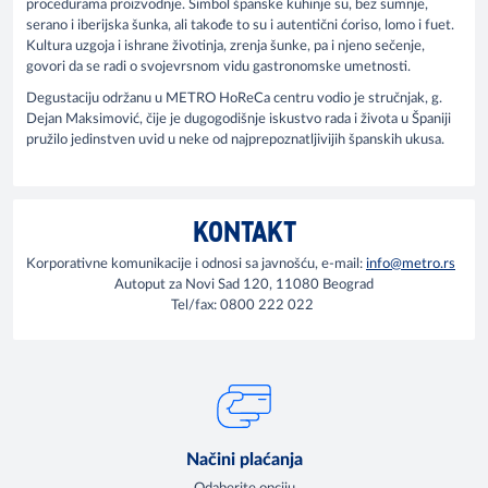
procedurama proizvodnje. Simbol španske kuhinje su, bez sumnje,
serano i iberijska šunka, ali takođe to su i autentični ćoriso, lomo i fuet.
Kultura uzgoja i ishrane životinja, zrenja šunke, pa i njeno sečenje,
govori da se radi o svojevrsnom vidu gastronomske umetnosti.
Degustaciju održanu u METRO HoReCa centru vodio je stručnjak, g.
Dejan Maksimović, čije je dugogodišnje iskustvo rada i života u Španiji
pružilo jedinstven uvid u neke od najprepoznatljivijih španskih ukusa.
KONTAKT
Korporativne komunikacije i odnosi sa javnošću, e-mail:
info@metro.rs
Autoput za Novi Sad 120, 11080 Beograd
Tel/fax: 0800 222 022
Načini plaćanja