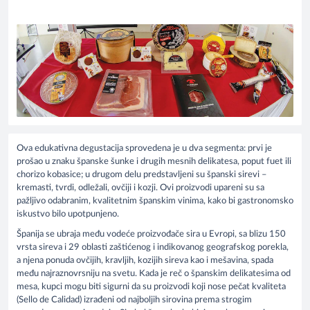
Ova edukativna degustacija sprovedena je u dva segmenta: prvi je
prošao u znaku španske šunke i drugih mesnih delikatesa, poput fuet ili
chorizo kobasice; u drugom delu predstavljeni su španski sirevi –
kremasti, tvrdi, odležali, ovčiji i kozji. Ovi proizvodi upareni su sa
pažljivo odabranim, kvalitetnim španskim vinima, kako bi gastronomsko
iskustvo bilo upotpunjeno.
Španija se ubraja među vodeće proizvođače sira u Evropi, sa blizu 150
vrsta sireva i 29 oblasti zaštićenog i indikovanog geografskog porekla,
a njena ponuda ovčijih, kravljih, kozijih sireva kao i mešavina, spada
među najraznovrsniju na svetu. Kada je reč o španskim delikatesima od
mesa, kupci mogu biti sigurni da su proizvodi koji nose pečat kvaliteta
(Sello de Calidad) izrađeni od najboljih sirovina prema strogim