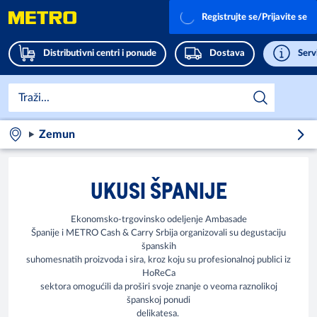
Registrujte se/Prijavite se
Distributivni centri i ponude
Dostava
Servi
Zemun
UKUSI ŠPANIJE
Ekonomsko-trgovinsko odeljenje Ambasade
Španije i METRO Cash & Carry Srbija organizovali su degustaciju
španskih
suhomesnatih proizvoda i sira, kroz koju su profesionalnoj publici iz
HoReCa
sektora omogućili da proširi svoje znanje o veoma raznolikoj
španskoj ponudi
delikatesa.