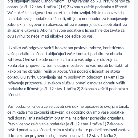
biti objavljeni samo u anonimnom i agregiranom obliku. Pravni osnov za
obradu je čl. 12 stav 1 tačka 1) i 6) Zakona o zaštiti podataka o ličnosti.
Vaše učešće i odgovori na anketu su dobrovoljni. Niste u obavezi da
nam date svoje podatke o ličnosti, niti je to neophodno za ispunjavanje
zakonskih ili ugovornih obaveza, niti za ispunjenje uslova potrebnih za
sklapanje ugovora. Ako nam svoje podatke o ličnosti ne dostavite za
ovu svrhu, to neće imati nikakve posledice po vas.
Ukoliko vaš odgovor sadrži konkretan poslovni zahtev, koristićemo
vaše podatke o ličnosti uključujući vaše kontakt podatke za obradu
zahteva. Ovo se takođe odnosi na to ako vaš odgovor ukazuje na
konkretan prigovor. U tom slučaju možda ćemo vas morati kontaktirati
kako bismo obradili i rešili prigovor. Vaši podaci o ličnosti se stoga
obrađuju u svrhu upravljanja našim poslovnim odnosom sa vama i za
rešavanje prigovora. U svakom slučaju, pravni osnov za obradu vaših
podataka o ličnosti je čl. 12 stav 1 tačka 2) Zakona o zaštiti podataka o
ličnosti.
Vaši podaci o ličnosti će se čuvati sve dok ne opozovete svoj pristanak,
osim kada smo zakonski obavezni da dodatno čuvamo vaše podatke
radi dostavljanja nadležnim organima, na primer poreskim organima.
Pravni osnov za čuvanje podataka je čl. 12 stav 1 tačka 1) Zakona o
zaštiti podataka o ličnosti, osim u slučaju da ste podneli poslovni zahtev
ili konkretan prigovor kada je pravni osnov čl. 12 stav 1 tačka 2)