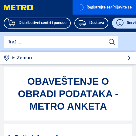
Registrujte se/Prijavite se
Distributivni centri i ponude
Dostava
Servi
Zemun
OBAVEŠTENJE O
OBRADI PODATAKA -
METRO ANKETA