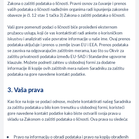
Zakona o zaštiti podataka o ličnosti. Pravni osnov za čuvanje i prenos
vaših podataka o ličnosti nadležnim organima radi ispunjenja zakonske
obaveze je čl. 12 stav 1 tačka 3) Zakona o zaštiti podataka o ličnosti.
Vaši gore pomenuti podaci o ličnosti biće prosleđeni eksternom
pružaocu usluga, koji će vas kontaktirati radi ankete o korisničkom
iskustvu i analizirati vaše povratne informacije u naše ime. Ovaj prenos
podataka uključuje i prenos u zemlje izvan EU i EEA. Prenos podataka
se zasniva na odgovarajućim zaštitnim merama, kao što su Okvir za
zaštitu privatnosti podataka između EU-SAD i Standardne ugovorne
klauzule. Možete podneti zahtev u slobodnoj formi za dodatne
informacije ili kopije ovih zaštitnih mera našem Saradniku za zaštitu
podataka na gore navedene kontakt podatke.
3. Vaša prava
Kao lice na koje se podaci odnose, možete kontaktirati našeg Saradnika
za zaštitu podataka u bilo kom trenutku u slobodnoj formi, koristeći
gore navedene kontakt podatke kako biste ostvarili svoja prava u
skladu sa Zakonom o zaštiti podataka o ličnosti. Ova prava su sledeća:
Pravo na informaciju o obradi podataka i pravo na kopiju obrađenih