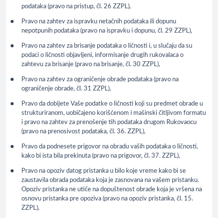
podataka (pravo na pristup, čl. 26 ZZPL),
Pravo na zahtev za ispravku netačnih podataka ili dopunu
nepotpunih podataka (pravo na ispravku i dopunu, čl. 29 ZZPL),
Pravo na zahtev za brisanje podataka o ličnosti i, u slučaju da su
podaci o ličnosti objavljeni, informisanje drugih rukovalaca o
zahtevu za brisanje (pravo na brisanje, čl. 30 ZZPL),
Pravo na zahtev za ograničenje obrade podataka (pravo na
ograničenje obrade, čl. 31 ZZPL),
Pravo da dobijete Vaše podatke o ličnosti koji su predmet obrade u
strukturiranom, uobičajeno korišćenom i mašinski čitljivom formatu
i pravo na zahtev za prenošenje tih podataka drugom Rukovaocu
(pravo na prenosivost podataka, čl. 36. ZZPL),
Pravo da podnesete prigovor na obradu vaših podataka o ličnosti,
kako bi ista bila prekinuta (pravo na prigovor, čl. 37. ZZPL),
Pravo na opoziv datog pristanka u bilo koje vreme kako bi se
zaustavila obrada podataka koja je zasnovana na vašem pristanku.
Opoziv pristanka ne utiče na dopuštenost obrade koja je vršena na
osnovu pristanka pre opoziva (pravo na opoziv pristanka, čl. 15.
ZZPL),