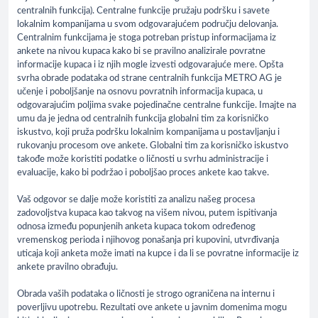
centralnih funkcija). Centralne funkcije pružaju podršku i savete
lokalnim kompanijama u svom odgovarajućem području delovanja.
Centralnim funkcijama je stoga potreban pristup informacijama iz
ankete na nivou kupaca kako bi se pravilno analizirale povratne
informacije kupaca i iz njih mogle izvesti odgovarajuće mere. Opšta
svrha obrade podataka od strane centralnih funkcija METRO AG je
učenje i poboljšanje na osnovu povratnih informacija kupaca, u
odgovarajućim poljima svake pojedinačne centralne funkcije. Imajte na
umu da je jedna od centralnih funkcija globalni tim za korisničko
iskustvo, koji pruža podršku lokalnim kompanijama u postavljanju i
rukovanju procesom ove ankete. Globalni tim za korisničko iskustvo
takođe može koristiti podatke o ličnosti u svrhu administracije i
evaluacije, kako bi podržao i poboljšao proces ankete kao takve.
Vaš odgovor se dalje može koristiti za analizu našeg procesa
zadovoljstva kupaca kao takvog na višem nivou, putem ispitivanja
odnosa između popunjenih anketa kupaca tokom određenog
vremenskog perioda i njihovog ponašanja pri kupovini, utvrđivanja
uticaja koji anketa može imati na kupce i da li se povratne informacije iz
ankete pravilno obrađuju.
Obrada vaših podataka o ličnosti je strogo ograničena na internu i
poverljivu upotrebu. Rezultati ove ankete u javnim domenima mogu