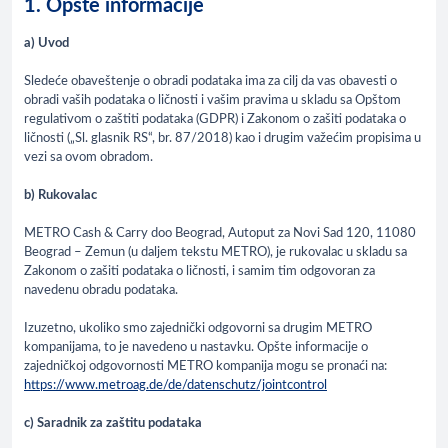
1. Opšte informacije
a) Uvod
Sledeće obaveštenje o obradi podataka ima za cilj da vas obavesti o
obradi vaših podataka o ličnosti i vašim pravima u skladu sa Opštom
regulativom o zaštiti podataka (GDPR) i Zakonom o zašiti podataka o
ličnosti („Sl. glasnik RS“, br. 87/2018) kao i drugim važećim propisima u
vezi sa ovom obradom.
b) Rukovalac
METRO Cash & Carry doo Beograd, Autoput za Novi Sad 120, 11080
Beograd – Zemun (u daljem tekstu METRO), je rukovalac u skladu sa
Zakonom o zašiti podataka o ličnosti, i samim tim odgovoran za
navedenu obradu podataka.
Izuzetno, ukoliko smo zajednički odgovorni sa drugim METRO
kompanijama, to je navedeno u nastavku. Opšte informacije o
zajedničkoj odgovornosti METRO kompanija mogu se pronaći na:
https://www.metroag.de/de/datenschutz/jointcontro
l
c) Saradnik za zaštitu podataka