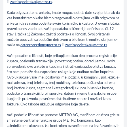
ili
zastitapodataka@metro.rs
.
Kada odgovarate na anketu, imate mogućnost da date svoj pristanak da
vas kontaktiramo kako bismo razgovarali o detaljima vaših odgovora na
anketu i da sa nama podelite svoje korisničko iskustvo. U ovom slučaju,
pravni osnov za obradu vaših podataka o ličnosti je definisan u čl. 12
stav 1 tačka 1) Zakona o zaštiti podataka o ličnosti. Svoj pristanak
možete opozvati sa budućim dejstvom u bilo kom trenutku slanjem e-
maila na
dataprotection@metro.rs
ili
zastitapodataka@metro.rs
.
Vaše podatke o ličnosti, koje prikupljamo kao deo procesa registracije
kupaca, poslovnih transakcija i povratnog poziva, obrađujemo u svrhu
sprovođenja ove ankete o kupcima i istraživanja zadovoljstva kupaca,
što nam pomaže da unapredimo usluge koje nudimo našim kupcima.
Ovo uključuje vaše ime, poslovno ime, poziciju u kompaniji, pol, jezik, e-
mail adresu, broj telefona, broj mobilnog telefona, poštansku adresu,
broj kartice kupca, segment i kategorizaciju kupca i vlasnika kartice,
podatke o transakciji, broj isporuke, datum i vreme transakcije, grupe
kupljenih proizvoda, posećene distributivne centre i novčani iznos
fakture. Ovo takođe uključuje odgovore koje dajete.
Vaši podaci o ličnosti se prenose METRO AG, matičnom društvu gde su
smeštene centralne funkcije grupe METRO kompanija, kao
zajedničkom rukovaocu (sa kontrolom ograničenom na izvršavanje ovih