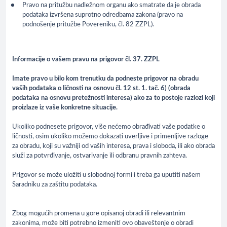
Pravo na pritužbu nadležnom organu ako smatrate da je obrada
podataka izvršena suprotno odredbama zakona (pravo na
podnošenje pritužbe Povereniku, čl. 82 ZZPL).
Informacije o vašem pravu na prigovor čl. 37. ZZPL
Imate pravo u bilo kom trenutku da podneste prigovor na obradu
vaših podataka o ličnosti na osnovu čl. 12 st. 1. tač. 6) (obrada
podataka na osnovu pretežnosti interesa) ako za to postoje razlozi koji
proizlaze iz vaše konkretne situacije.
Ukoliko podnesete prigovor, više nećemo obrađivati vaše podatke o
ličnosti, osim ukoliko možemo dokazati uverljive i primenljive razloge
za obradu, koji su važniji od vaših interesa, prava i sloboda, ili ako obrada
služi za potvrđivanje, ostvarivanje ili odbranu pravnih zahteva.
Prigovor se može uložiti u slobodnoj formi i treba ga uputiti našem
Saradniku za zaštitu podataka.
Zbog mogućih promena u gore opisanoj obradi ili relevantnim
zakonima, može biti potrebno izmeniti ovo obaveštenje o obradi