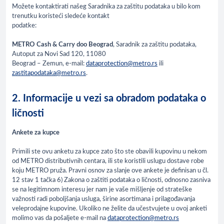
Možete kontaktirati našeg Saradnika za zaštitu podataka u bilo kom
trenutku koristeći sledeće kontakt
podatke:
METRO Cash & Carry doo Beograd
, Saradnik za zaštitu podataka,
Autoput za Novi Sad 120, 11080
Beograd – Zemun, e-mail:
dataprotection@metro.rs
ili
zastitapodataka@metro.rs
.
2. Informacije u vezi sa obradom podataka o
ličnosti
Ankete za kupce
Primili ste ovu anketu za kupce zato što ste obavili kupovinu u nekom
od METRO distributivnih centara, ili ste koristili uslugu dostave robe
koju METRO pruža. Pravni osnov za slanje ove ankete je definisan u čl.
12 stav 1 tačka 6) Zakona o zaštiti podataka o ličnosti, odnosno zasniva
se na legitimnom interesu jer nam je vaše mišljenje od strateške
važnosti radi poboljšanja usluga, širine asortimana i prilagođavanja
veleprodajne kupovine. Ukoliko ne želite da učestvujete u ovoj anketi
molimo vas da pošaljete e-mail na
dataprotection@metro.rs