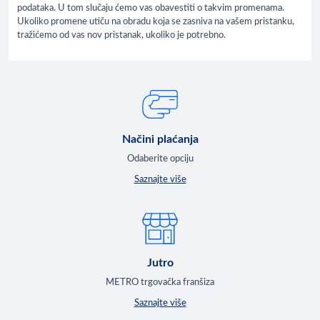
podataka. U tom slučaju ćemo vas obavestiti o takvim promenama.
Ukoliko promene utiču na obradu koja se zasniva na vašem pristanku,
tražićemo od vas nov pristanak, ukoliko je potrebno.
Načini plaćanja
Odaberite opciju
Saznajte više
Jutro
METRO trgovačka franšiza
Saznajte više