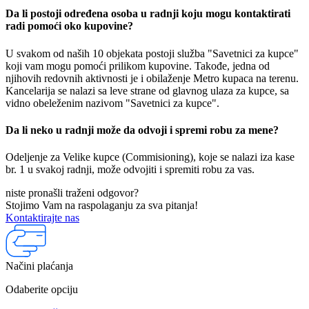
Da li postoji određena osoba u radnji koju mogu kontaktirati
radi pomoći oko kupovine?
U svakom od naših 10 objekata postoji služba "Savetnici za kupce"
koji vam mogu pomoći prilikom kupovine. Takođe, jedna od
njihovih redovnih aktivnosti je i obilaženje Metro kupaca na terenu.
Kancelarija se nalazi sa leve strane od glavnog ulaza za kupce, sa
vidno obeleženim nazivom "Savetnici za kupce".
Da li neko u radnji može da odvoji i spremi robu za mene?
Odeljenje za Velike kupce (Commisioning), koje se nalazi iza kase
br. 1 u svakoj radnji, može odvojiti i spremiti robu za vas.
niste pronašli traženi odgovor?
Stojimo Vam na raspolaganju za sva pitanja!
Kontaktirajte nas
Načini plaćanja
Odaberite opciju