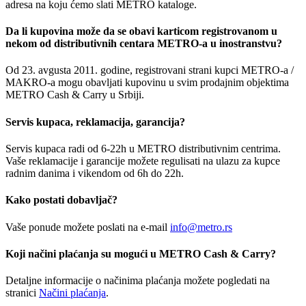
adresa na koju ćemo slati METRO kataloge.
Da li kupovina može da se obavi karticom registrovanom u
nekom od distributivnih centara METRO-a u inostranstvu?
Od 23. avgusta 2011. godine, registrovani strani kupci METRO-a /
MAKRO-a mogu obavljati kupovinu u svim prodajnim objektima
METRO Cash & Carry u Srbiji.
Servis kupaca, reklamacija, garancija?
Servis kupaca radi od 6-22h u METRO distributivnim centrima.
Vaše reklamacije i garancije možete regulisati na ulazu za kupce
radnim danima i vikendom od 6h do 22h.
Kako postati dobavljač?
Vaše ponude možete poslati na e-mail
info@metro.rs
Koji načini plaćanja su mogući u METRO Cash & Carry?
Detaljne informacije o načinima plaćanja možete pogledati na
stranici
Načini plaćanja
.