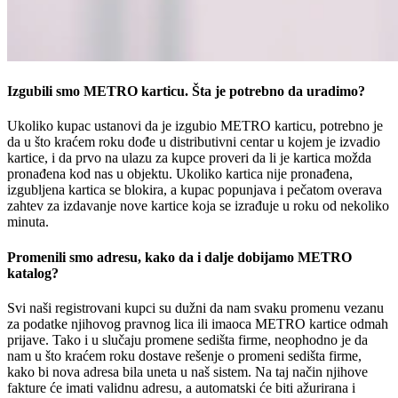
Izgubili smo METRO karticu. Šta je potrebno da uradimo?
Ukoliko kupac ustanovi da je izgubio METRO karticu, potrebno je
da u što kraćem roku dođe u distributivni centar u kojem je izvadio
kartice, i da prvo na ulazu za kupce proveri da li je kartica možda
pronađena kod nas u objektu. Ukoliko kartica nije pronađena,
izgubljena kartica se blokira, a kupac popunjava i pečatom overava
zahtev za izdavanje nove kartice koja se izrađuje u roku od nekoliko
minuta.
Promenili smo adresu, kako da i dalje dobijamo METRO
katalog?
Svi naši registrovani kupci su dužni da nam svaku promenu vezanu
za podatke njihovog pravnog lica ili imaoca METRO kartice odmah
prijave. Tako i u slučaju promene sedišta firme, neophodno je da
nam u što kraćem roku dostave rešenje o promeni sedišta firme,
kako bi nova adresa bila uneta u naš sistem. Na taj način njihove
fakture će imati validnu adresu, a automatski će biti ažurirana i