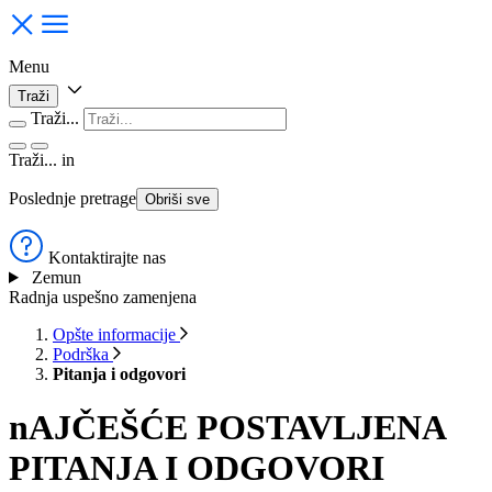
Menu
Traži
Traži...
Traži...
in
Poslednje pretrage
Obriši sve
Kontaktirajte nas
Zemun
Radnja uspešno zamenjena
Opšte informacije
Podrška
Pitanja i odgovori
nAJČEŠĆE POSTAVLJENA
PITANJA I ODGOVORI