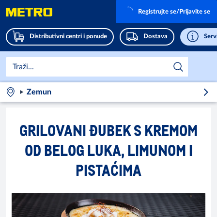
Registrujte se/Prijavite se
Distributivni centri i ponude
Dostava
Servi
Zemun
GRILOVANI ĐUBEK S KREMOM
OD BELOG LUKA, LIMUNOM I
PISTAĆIMA