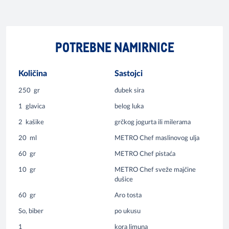
POTREBNE NAMIRNICE
Količina
Sastojci
250
gr
đubek sira
1
glavica
belog luka
2
kašike
grčkog jogurta ili milerama
20
ml
METRO Chef maslinovog ulja
60
gr
METRO Chef pistaća
10
gr
METRO Chef sveže majčine
dušice
60
gr
Aro tosta
So, biber
po ukusu
1
kora limuna