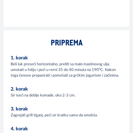
PRIPREMA
1. korak
Beli luk preseći horizontalno, preliti sa malo maslinovog ulja,
umotati u foliju i peći u rerni 35 do 40 minuta na 190°C. Nakon
toga čenove propasirati i pomešati sa grčkim jogurtom i začinima.
2. korak
Sir iseći na deblje komade, oko 2-3 cm.
3. korak
Zagrejati grill tiganj, peći sir kratko samo da omekša.
4. korak