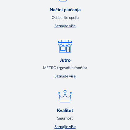
Načini plaćanja
Odaberite opciju
Saznajte više
Jutro
METRO trgovačka franšiza
Saznajte više
Kvalitet
Sigurnost
Saznajte više