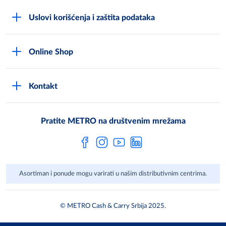
O kompaniji
Uslovi korišćenja i zaštita podataka
Compliance Reporting sistem
Uslovi korišćenja
Karijera
Online Shop
Politika privatnosti
Mediji
MShop disclaimer
Cookies
Često postavljana pitanja
Kontakt
MShop Obaveštenje o zaštiti podataka
Metro AG
Opšti uslovi prodaje
Pratite METRO na društvenim mrežama
Asortiman i ponude mogu varirati u našim distributivnim centrima.
© METRO Cash & Carry Srbija 2025.