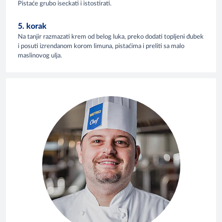
Pistaće grubo iseckati i istostirati.
5. korak
Na tanjir razmazati krem od belog luka, preko dodati topljeni đubek
i posuti izrendanom korom limuna, pistaćima i preliti sa malo
maslinovog ulja.