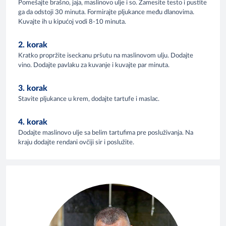
Pomešajte brašno, jaja, maslinovo ulje i so. Zamesite testo i pustite
ga da odstoji 30 minuta. Formirajte pljukance među dlanovima.
Kuvajte ih u kipućoj vodi 8-10 minuta.
2. korak
Kratko propržite iseckanu pršutu na maslinovom ulju. Dodajte
vino. Dodajte pavlaku za kuvanje i kuvajte par minuta.
3. korak
Stavite pljukance u krem, dodajte tartufe i maslac.
4. korak
Dodajte maslinovo ulje sa belim tartufima pre posluživanja. Na
kraju dodajte rendani ovčiji sir i poslužite.