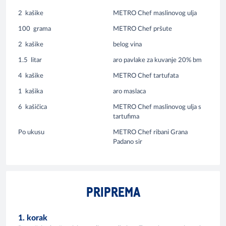
2
kašike
METRO Chef maslinovog ulja
100
grama
METRO Chef pršute
2
kašike
belog vina
1.5
litar
aro pavlake za kuvanje 20% bm
4
kašike
METRO Chef tartufata
1
kašika
aro maslaca
6
kašičica
METRO Chef maslinovog ulja s
tartufima
Po ukusu
METRO Chef ribani Grana
Padano sir
PRIPREMA
1. korak