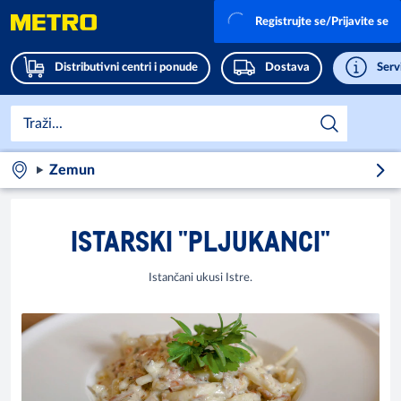
Registrujte se/Prijavite se
Distributivni centri i ponude
Dostava
Servi
Zemun
ISTARSKI "PLJUKANCI"
Istančani ukusi Istre.