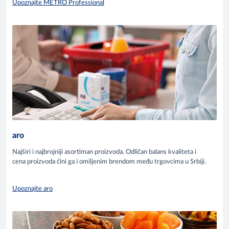
Upoznajte METRO Professional
aro
Najširi i najbrojniji asortiman proizvoda. Odličan balans kvaliteta i
cena proizvoda čini ga i omiljenim brendom među trgovcima u Srbiji.
Upoznajte aro