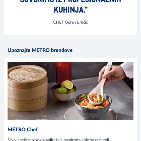
KUHINJA.”
CHEF Goran Brnčić
Upoznajte METRO brendove
METRO Chef
Širok spektar visokokvalitetnih namirnica koje su odabrali