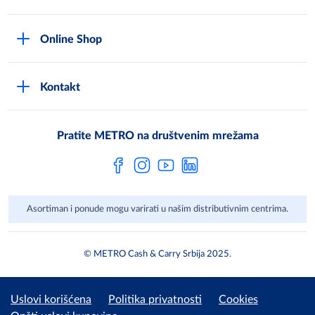
Compliance Reporting sistem
Uslovi korišćenja
Karijera
Online Shop
Politika privatnosti
Mediji
MShop disclaimer
Cookies
Često postavljana pitanja
Kontakt
MShop Obaveštenje o zaštiti podataka
Metro AG
Opšti uslovi prodaje
Pratite METRO na društvenim mrežama
Asortiman i ponude mogu varirati u našim distributivnim centrima.
© METRO Cash & Carry Srbija 2025.
Uslovi korišćena
Politika privatnosti
Cookies