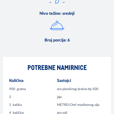
Nivo težine
:
srednji
Broj porcija
:
6
POTREBNE NAMIRNICE
Količina
Sastojci
900
grama
aro pšeničnog brašna tip 500
2
jaja
1
kašika
METRO Chef maslinovog ulja
4
kašičice
aro soli