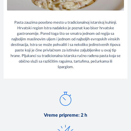
Pasta zauzima posebno mesto u tradicionalnoj istarskoj kuhinji.
Hrvatski region Istra nadaleko je poznat kao biser hrvatske
gastronomije. Pored toga što se smatra jednom od regija sa
najboljim maslinovim uljem i jednom od najboljih evropskih vinskih
destinacija, Istra se može pohvaliti i sa nekoliko jedinstvenih tipova
paste koji je čine privlačnom za istinske zaljubljenike u ovaj tip
hrane. Pljukanci su tradicionalna istarska ručno rađena pasta koja se
obično služi sa različitim raguima, tartufima, pečurkama ili
šparglom.
Vreme pripreme
:
2 h