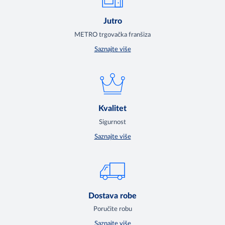
Jutro
METRO trgovačka franšiza
Saznajte više
Kvalitet
Sigurnost
Saznajte više
Dostava robe
Poručite robu
Saznajte više