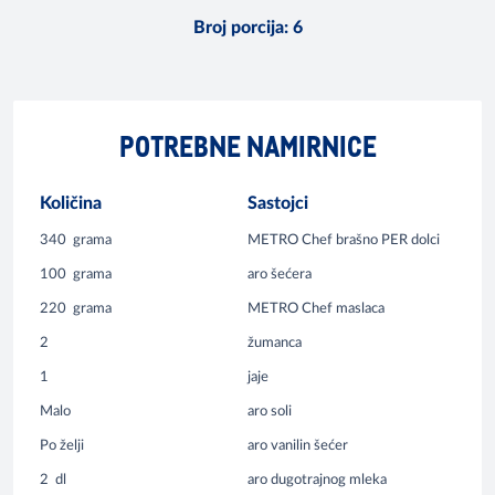
Broj porcija
:
6
POTREBNE NAMIRNICE
Količina
Sastojci
340
grama
METRO Chef brašno PER dolci
100
grama
aro šećera
220
grama
METRO Chef maslaca
2
žumanca
1
jaje
Malo
aro soli
Po želji
aro vanilin šećer
2
dl
aro dugotrajnog mleka