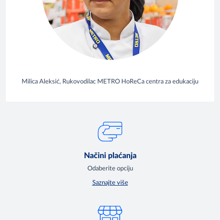
Milica Aleksić, Rukovodilac METRO HoReCa centra za edukaciju
Načini plaćanja
Odaberite opciju
Saznajte više