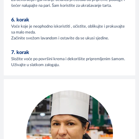
šećer nalupajte na pari. Šam koristite za ukrašavanje tarta.
6. korak
Voće koje je neophodno iskoristiti , očistite, oblikujte i prokuvajte
sa malo meda.
Začinite svežom lavandom i ostavite da se ukusi sjedine.
7. korak
Složite voće po površini krema i dekorišite pripremljenim šamom.
Uživajte u slatkom zalogaju.