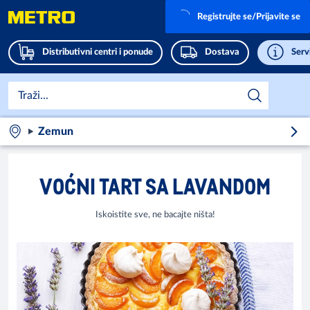
Registrujte se/Prijavite se
Distributivni centri i ponude
Dostava
Servi
Zemun
VOĆNI TART SA LAVANDOM
Iskoistite sve, ne bacajte ništa!