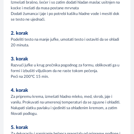
Izmešati brašno, šećer i so zatim dodati hladan maslac usitnjen na
kocke i mešati da masa postane mrvnata
Dodati žumanca i jaje i po potrebi kašiku hladne vode i mesiti dok
se testo ne ujednači.
2. korak
Podeliti testo na manje jufke, umotati testo i ostaviti da se ohladi
20 minuta.
3. korak
Razvući jufke u krug prečnika pogodnog za formu, oblikovati ga u
formi i izbušiti viljuškom da ne raste tokom pečenja.
Peći na 200°C 15 min.
4. korak
Za pripremu krema, izmešati hladno mleko, med, skrob, jaje i
vanilu. Prokuvati na umerenoj temperaturi da se zgusne i ohladiti.
Nalupati slatku pavlaku i sjediniti sa ohlađenim kremom, a zatim
filovati podlogu.
5. korak
Za dekoraciju i garniranje belanca preostala od pripreme podloge i