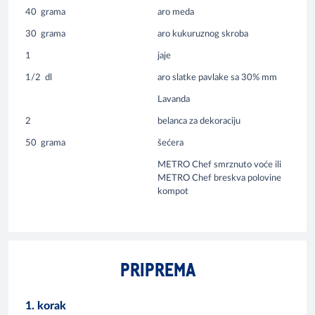
40
grama
aro meda
30
grama
aro kukuruznog skroba
1
jaje
1/2
dl
aro slatke pavlake sa 30% mm
Lavanda
2
belanca za dekoraciju
50
grama
šećera
METRO Chef smrznuto voće ili
METRO Chef breskva polovine
kompot
PRIPREMA
1. korak