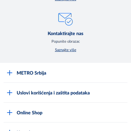
Kontaktirajte nas
Popunite obrazac
Saznajte više
METRO Srbija
O kompaniji
Uslovi korišćenja i zaštita podataka
Compliance Reporting sistem
Uslovi korišćenja
Karijera
Online Shop
Politika privatnosti
Mediji
MShop disclaimer
Cookies
Često postavljana pitanja