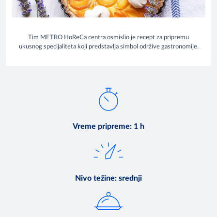
Tim METRO HoReCa centra osmislio je recept za pripremu
ukusnog specijaliteta koji predstavlja simbol održive gastronomije.
Vreme pripreme
:
1 h
Nivo težine
:
srednji