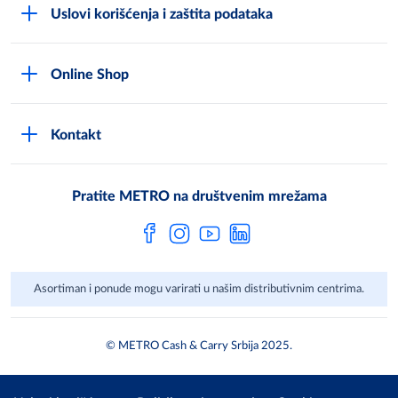
Uslovi korišćenja i zaštita podataka
Compliance Reporting sistem
Uslovi korišćenja
Karijera
Online Shop
Politika privatnosti
Mediji
MShop disclaimer
Cookies
Često postavljana pitanja
Kontakt
MShop Obaveštenje o zaštiti podataka
Metro AG
Opšti uslovi prodaje
Pratite METRO na društvenim mrežama
Asortiman i ponude mogu varirati u našim distributivnim centrima.
© METRO Cash & Carry Srbija 2025.