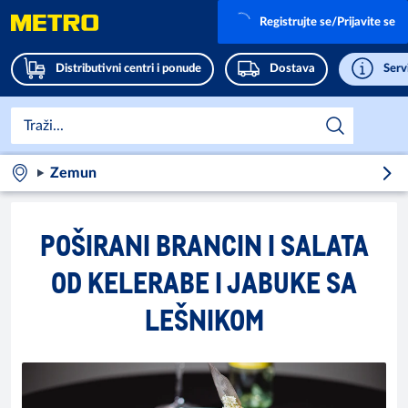
Registrujte se/Prijavite se
Distributivni centri i ponude
Dostava
Servi
Zemun
POŠIRANI BRANCIN I SALATA
OD KELERABE I JABUKE SA
LEŠNIKOM