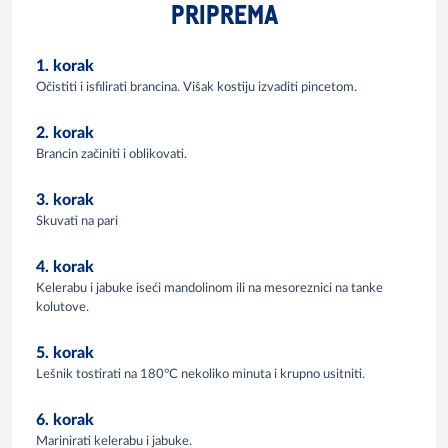
PRIPREMA
1. korak
Očistiti i isfilirati brancina. Višak kostiju izvaditi pincetom.
2. korak
Brancin začiniti i oblikovati.
3. korak
Skuvati na pari
4. korak
Kelerabu i jabuke iseći mandolinom ili na mesoreznici na tanke
kolutove.
5. korak
Lešnik tostirati na 180°C nekoliko minuta i krupno usitniti.
6. korak
Marinirati kelerabu i jabuke.