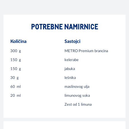
POTREBNE NAMIRNICE
Količina
Sastojci
300
g
METRO Premium brancina
150
g
kelerabe
150
g
jabuka
30
g
lešnika
60
ml
maslinovog ulja
20
ml
limunovog soka
Zest od 1 limuna