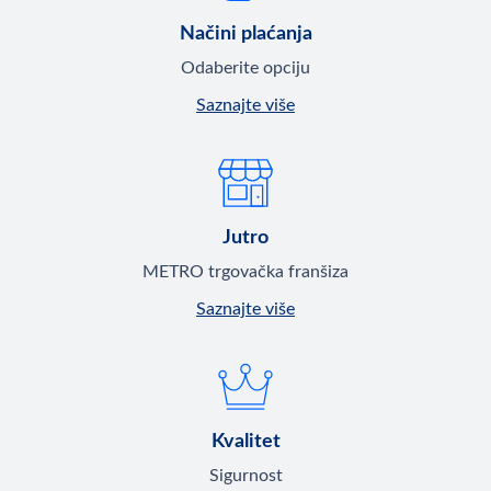
Načini plaćanja
Odaberite opciju
Saznajte više
Jutro
METRO trgovačka franšiza
Saznajte više
Kvalitet
Sigurnost