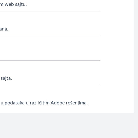
em web sajtu.
vana.
sajta.
iju podataka u različitim Adobe rešenjima.