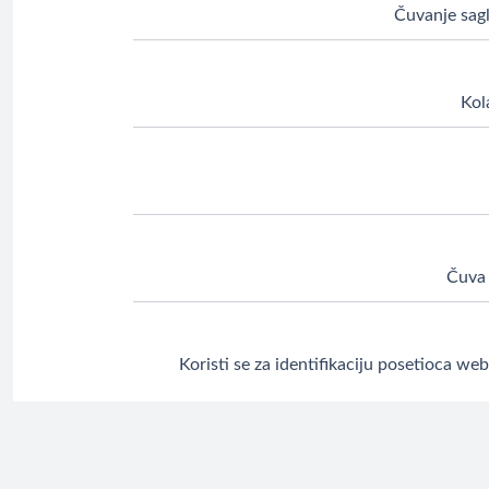
Čuvanje sagl
Kola
Čuva 
Koristi se za identifikaciju posetioca we