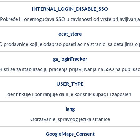
INTERNAL_LOGIN_DISABLE_SSO
Pokreće ili onemogućava SSO u zavisnosti od vrste prijavljivanja
ecat_store
ID prodavnice koji je odabrao posetilac na stranici sa detaljima o
ga_loginTracker
risti se za stabilizaciju praćenja prijavljivanja na SSO na publikac
USER_TYPE
Identifikuje i pohranjuje da li je korisnik kupac ili zaposleni
lang
Održavanje ispravnog jezika stranice
GoogleMaps_Consent