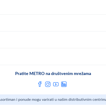
O kompaniji
Compliance Reporting sistem
Uslovi korišćenja
Karijera
Politika privatnosti
Mediji
MShop disclaimer
Cookies
Često postavljana pitanja
MShop Obaveštenje o zaštiti podataka
Metro AG
Opšti uslovi prodaje
Pratite METRO na društvenim mrežama
sortiman i ponude mogu varirati u našim distributivnim centrim