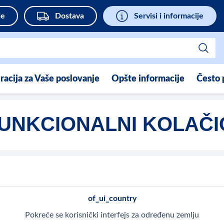
de
Dostava
Servisi i informacije
iracija za Vaše poslovanje
Opšte informacije
Često 
UNKCIONALNI KOLAČI
of_ui_country
Pokreće se korisnički interfejs za određenu zemlju