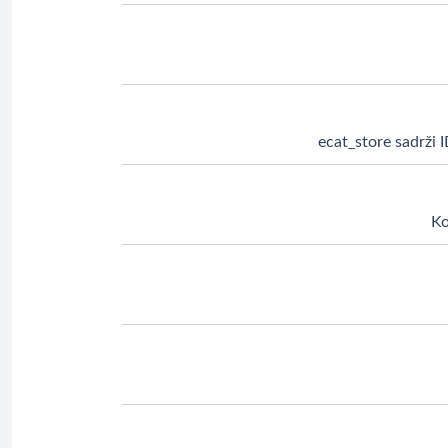
ecat_store sadrži 
Ko