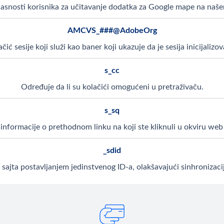
asnosti korisnika za učitavanje dodatka za Google mape na naš
AMCVS_###@AdobeOrg
čić sesije koji služi kao baner koji ukazuje da je sesija inicijalizo
s_cc
Određuje da li su kolačići omogućeni u pretraživaču.
s_sq
informacije o prethodnom linku na koji ste kliknuli u okviru web 
_sdid
b sajta postavljanjem jedinstvenog ID-a, olakšavajući sinhronizac