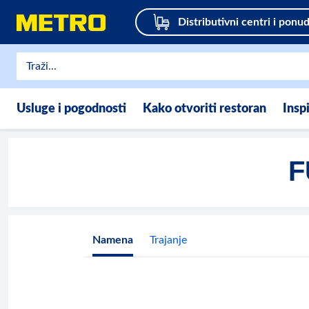
Distributivni centri i ponu
Usluge i pogodnosti
Kako otvoriti restoran
Insp
F
Namena
Trajanje