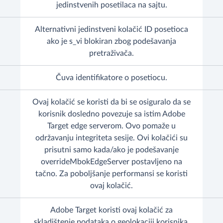
jedinstvenih posetilaca na sajtu.
Alternativni jedinstveni kolačić ID posetioca
ako je s_vi blokiran zbog podešavanja
pretraživača.
Čuva identifikatore o posetiocu.
Ovaj kolačić se koristi da bi se osiguralo da se
korisnik dosledno povezuje sa istim Adobe
Target edge serverom. Ovo pomaže u
održavanju integriteta sesije. Ovi kolačići su
prisutni samo kada/ako je podešavanje
overrideMbokEdgeServer postavljeno na
tačno. Za poboljšanje performansi se koristi
ovaj kolačić.
Adobe Target koristi ovaj kolačić za
skladištenje podataka o geolokaciji korisnika.