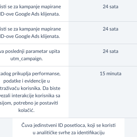
isti se za kampanje mapirane
24 sata
ID-ove Google Ads klijenata.
isti se za kampanje mapirane
24 sata
ID-ove Google Ads klijenata.
a poslednji parametar upita
24 sata
utm_campaign.
adog prikuplja performanse,
15 minuta
podatke i evidencije u
traživaču korisnika. Da biste
ezali interakcije korisnika sa
sijom, potrebno je postaviti
kolačić.
Čuva jedinstveni ID posetioca, koji se koristi
u analitičke svrhe za identifikaciju