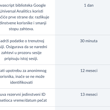
avascript biblioteka Google
1 dan
Universal Analitics koristi
čiće prve strane da: razlikuje
dinstvene korisnike i smanji
stopu zahteva.
Sadrži podatke o trenutnoj
30 minuta
siji. Osigurava da se naredni
zahtevi u prozoru sesije
pripisuju istoj sesiji.
ati upotrebu za anonimnog
12 meseci
orisnika, inače se ne može
identifikovati
uva rezervni jedinstveni ID
13 meseci
setioca vreme/datum pečat