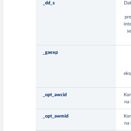
_dd_s
Dat
pre
int
se
_gaexp
eks
_opt_awcid
Kor
na 
_opt_awmid
Kor
na 