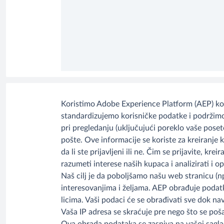
Koristimo Adobe Experience Platform (AEP) kom
standardizujemo korisničke podatke i podržimo A
pri pregledanju (uključujući poreklo vaše poset
pošte. Ove informacije se koriste za kreiranje ko
da li ste prijavljeni ili ne. Čim se prijavite, 
razumeti interese naših kupaca i analizirati i 
Naš cilj je da poboljšamo našu web stranicu (
interesovanjima i željama. AEP obrađuje podatke
licima. Vaši podaci će se obrađivati sve dok n
Vaša IP adresa se skraćuje pre nego što se poš