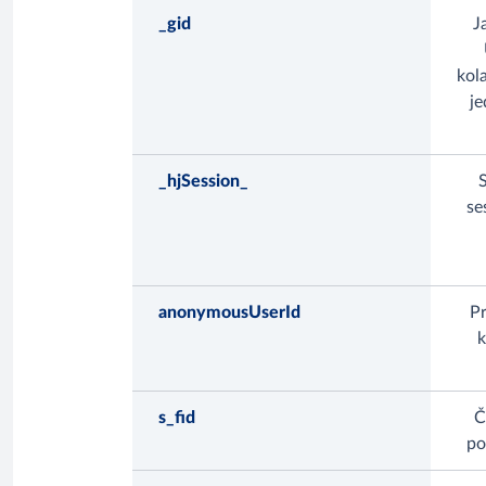
_gid
J
kola
je
_hjSession_
se
anonymousUserId
Pr
k
s_fid
Č
po