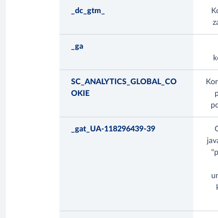
_dc_gtm_
Ko
z
_ga
k
SC_ANALYTICS_GLOBAL_CO
Kor
OKIE
po
_gat_UA-118296439-39
G
jav
"p
u