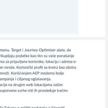
enu, Target i Journey Optimizer alate, da
prikupljaju podatke kao što su vaše ponašanje
a za prijavljene korisnike, lokaciju i adrese e-
an mreže. Korisnički profil se kreira bez obzira
 na mreži. Korišćenjem AEP možemo bolje
kampanja i ciljanog oglašavanja.
macije na drugim web lokacijama vašim
opstvene svrhe niti ih prosleđuje trećim