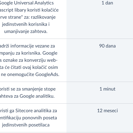
oogle Universal Analytics
1 dan
ascript libary koristi kolačiće
rve strane" za: razlikovanje
jedinstvenih korisnika i
umanjivanje zahteva.
adrži informacije vezane za
90 dana
mpanju za korisnika. Google
s oznake za konverziju web-
ta će čitati ovaj kolačić osim
 ne onemogućite GoogleAds.
risti se za smanjenje stope
1 minut
ahteva za Google analitiku.
risti ga Sitecore analitika za
12 meseci
entifikaciju ponovnih poseta
jedinstvenih posetilaca