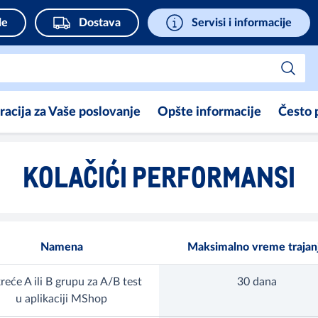
de
Dostava
Servisi i informacije
iracija za Vaše poslovanje
Opšte informacije
Često 
KOLAČIĆI PERFORMANSI
Namena
Maksimalno vreme trajan
reće A ili B grupu za A/B test
30 dana
u aplikaciji MShop