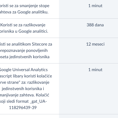
risti se za smanjenje stope
1 minut
ahteva za Google analitiku.
Koristi se za razlikovanje
388 dana
orisnika u Google analitici.
isti se analitikom Sitecore za
12 meseci
prepoznavanje ponovljenih
seta jedinstvenih korisnika
oogle Universal Analytics
1 minut
ascript libary koristi kolačiće
rve strane" za: razlikovanje
jedinstvenih korisnika i
manjivanje zahteva. Kolačić
koji sledi format _gat_UA-
118296439-39