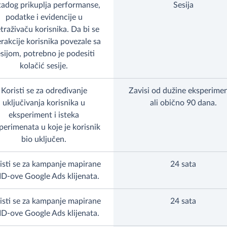
adog prikuplja performanse,
Sesija
podatke i evidencije u
traživaču korisnika. Da bi se
erakcije korisnika povezale sa
sijom, potrebno je podesiti
kolačić sesije.
Koristi se za određivanje
Zavisi od dužine eksperimen
uključivanja korisnika u
ali obično 90 dana.
eksperiment i isteka
perimenata u koje je korisnik
bio uključen.
isti se za kampanje mapirane
24 sata
ID-ove Google Ads klijenata.
isti se za kampanje mapirane
24 sata
ID-ove Google Ads klijenata.