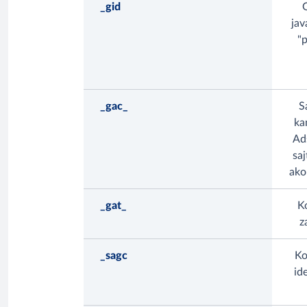
_gid
G
jav
"p
_gac_
S
ka
Ad
saj
ako
_gat_
Ko
z
_sagc
Ko
id