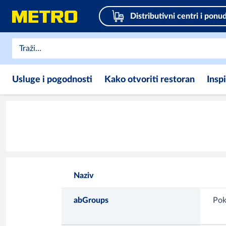
Distributivni centri i ponu
Usluge i pogodnosti
Kako otvoriti restoran
Insp
Naziv
abGroups
Pok