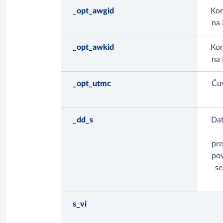
_opt_awgid
Kor
na 
_opt_awkid
Kor
na 
_opt_utmc
Čuv
_dd_s
Dat
pre
pov
se
s_vi