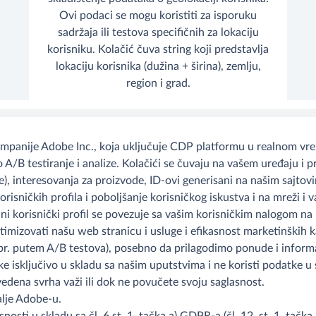
Ovi podaci se mogu koristiti za isporuku
sadržaja ili testova specifičnih za lokaciju
korisniku. Kolačić čuva string koji predstavlja
lokaciju korisnika (dužina + širina), zemlju,
region i grad.
panije Adobe Inc., koja uključuje CDP platformu u realnom vrem
/B testiranje i analize. Kolačići se čuvaju na vašem uređaju i 
e), interesovanja za proizvode, ID-ovi generisani na našim sajtovim
risničkih profila i poboljšanje korisničkog iskustva i na mreži i v
kreirani korisnički profil se povezuje sa vašim korisničkim nalogom
optimizovati našu web stranicu i usluge i efikasnost marketinških 
npr. putem A/B testova), posebno da prilagodimo ponude i infor
 isključivo u skladu sa našim uputstvima i ne koristi podatke u s
avedena svrha važi ili dok ne povučete svoju saglasnost.
alje Adobe-u.