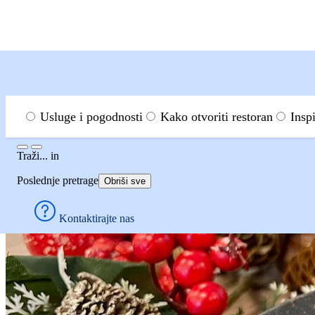
Menu
Traži
Usluge i pogodnosti
Kako otvoriti restoran
Insp
Traži...
Traži...
in
Recepti
Medeni kolač
Poslednje pretrage
Obriši sve
Medeni kolač
Kontaktirajte nas