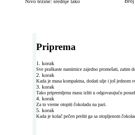
Broj
Nivo težine
:
srednje lako
Priprema
1. korak
Sve praškaste namirnice zajedno promešati, zatim do
2. korak
Kada je masa kompaktna, dodati ulje i još jednom sv
3. korak
Tako pripremljenu masu izliti u odgovarajuću posu
4. korak
Za to vreme otopiti čokoladu na pari.
5. korak
Kada je kolač pečen preliti ga sa otopljenom čokol