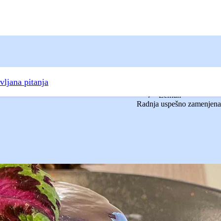
vljana pitanja
Zemun
Radnja uspešno zamenjena