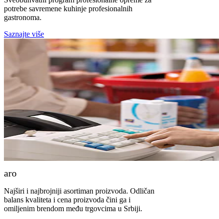
potrebe savremene kuhinje profesionalnih
gastronoma.
Saznajte više
aro
Najširi i najbrojniji asortiman proizvoda. Odličan
balans kvaliteta i cena proizvoda čini ga i
omiljenim brendom među trgovcima u Srbiji.