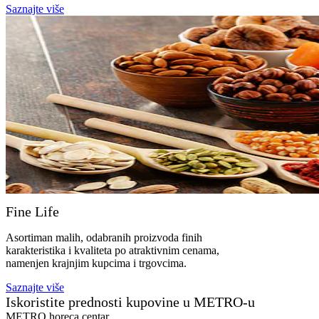
Saznajte više
Fine Life
Asortiman malih, odabranih proizvoda finih
karakteristika i kvaliteta po atraktivnim cenama,
namenjen krajnjim kupcima i trgovcima.
Saznajte više
Iskoristite prednosti kupovine u METRO-u
METRO horeca centar