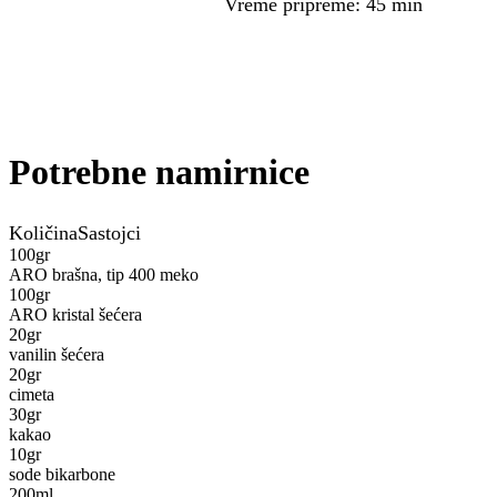
Vreme pripreme
:
45 min
Potrebne namirnice
Količina
Sastojci
100
gr
ARO brašna, tip 400 meko
100
gr
ARO kristal šećera
20
gr
vanilin šećera
20
gr
cimeta
30
gr
kakao
10
gr
sode bikarbone
200
ml