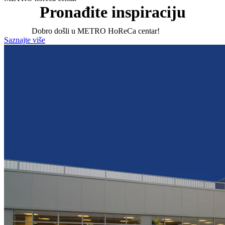
Pronađite inspiraciju
Dobro došli u METRO HoReCa centar!
Saznajte više