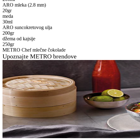
ARO mleka (2.8 mm)
20
gr
meda
30
ml
ARO suncokretovog ulja
200
gr
džema od kajsije
250
gr
METRO Chef mlečne čokolade
Upoznajte METRO brendove