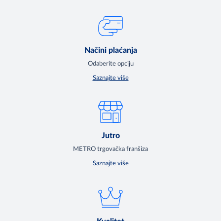
Načini plaćanja
Odaberite opciju
Saznajte više
Jutro
METRO trgovačka franšiza
Saznajte više