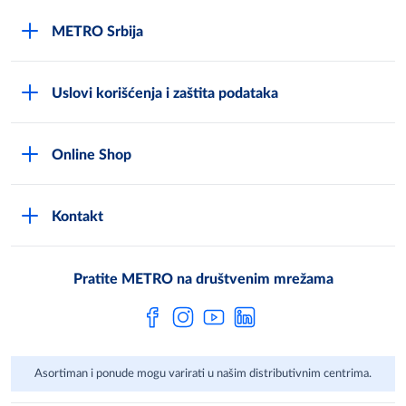
METRO Srbija
O kompaniji
Uslovi korišćenja i zaštita podataka
Compliance Reporting sistem
Uslovi korišćenja
Karijera
Online Shop
Politika privatnosti
Mediji
MShop disclaimer
Cookies
Često postavljana pitanja
Kontakt
MShop Obaveštenje o zaštiti podataka
Metro AG
Opšti uslovi prodaje
Pratite METRO na društvenim mrežama
Asortiman i ponude mogu varirati u našim distributivnim centrima.