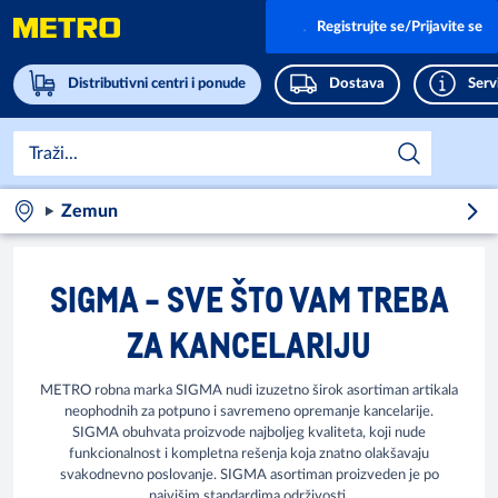
Registrujte se/Prijavite se
Distributivni centri i ponude
Dostava
Servi
Zemun
SIGMA - SVE ŠTO VAM TREBA
ZA KANCELARIJU
METRO robna marka SIGMA nudi izuzetno širok asortiman artikala
neophodnih za potpuno i savremeno opremanje kancelarije.
SIGMA obuhvata proizvode najboljeg kvaliteta, koji nude
funkcionalnost i kompletna rešenja koja znatno olakšavaju
svakodnevno poslovanje. SIGMA asortiman proizveden je po
najvišim standardima održivosti.