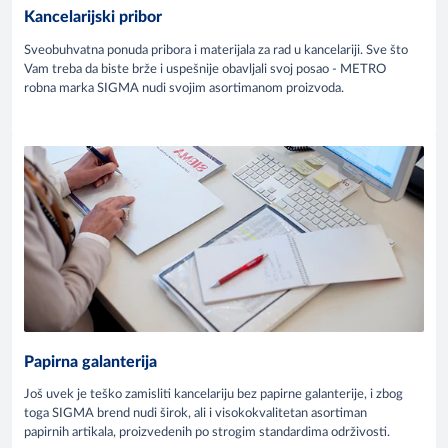
Kancelarijski pribor
Sveobuhvatna ponuda pribora i materijala za rad u kancelariji. Sve što
Vam treba da biste brže i uspešnije obavljali svoj posao - METRO
robna marka SIGMA nudi svojim asortimanom proizvoda.
Papirna galanterija
Još uvek je teško zamisliti kancelariju bez papirne galanterije, i zbog
toga SIGMA brend nudi širok, ali i visokokvalitetan asortiman
papirnih artikala, proizvedenih po strogim standardima održivosti.