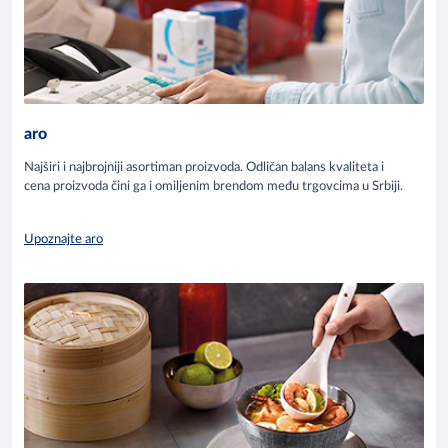
aro
Najširi i najbrojniji asortiman proizvoda. Odličan balans kvaliteta i
cena proizvoda čini ga i omiljenim brendom među trgovcima u Srbiji.
Upoznajte aro