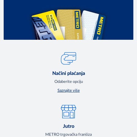
Načini plaćanja
Odaberite opciju
Saznajte više
Jutro
METRO trgovačka franšiza