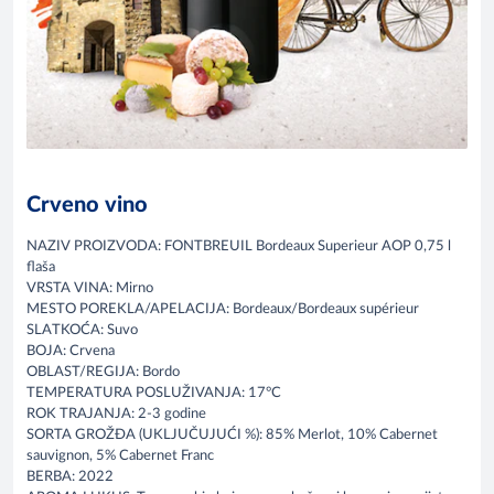
Crveno vino
NAZIV PROIZVODA: FONTBREUIL Bordeaux Superieur AOP 0,75 l
flaša
VRSTA VINA: Mirno
MESTO POREKLA/APELACIJA: Bordeaux/Bordeaux supérieur
SLATKOĆA: Suvo
BOJA: Crvena
OBLAST/REGIJA: Bordo
TEMPERATURA POSLUŽIVANJA: 17°C
ROK TRAJANJA: 2-3 godine
SORTA GROŽĐA (UKLJUČUJUĆI %): 85% Merlot, 10% Cabernet
sauvignon, 5% Cabernet Franc
BERBA: 2022