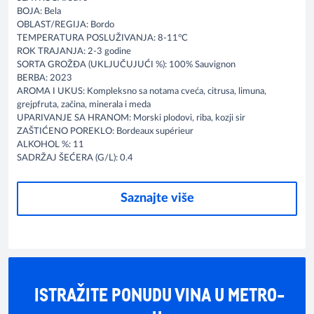
BOJA: Bela
OBLAST/REGIJA: Bordo
TEMPERATURA POSLUŽIVANJA: 8-11°C
ROK TRAJANJA: 2-3 godine
SORTA GROŽĐA (UKLJUČUJUĆI %): 100% Sauvignon
BERBA: 2023
AROMA I UKUS: Kompleksno sa notama cveća, citrusa, limuna,
grejpfruta, začina, minerala i meda
UPARIVANJE SA HRANOM: Morski plodovi, riba, kozji sir
ZAŠTIĆENO POREKLO: Bordeaux supérieur
ALKOHOL %: 11
SADRŽAJ ŠEĆERA (G/L): 0.4
Saznajte više
ISTRAŽITE PONUDU VINA U METRO-