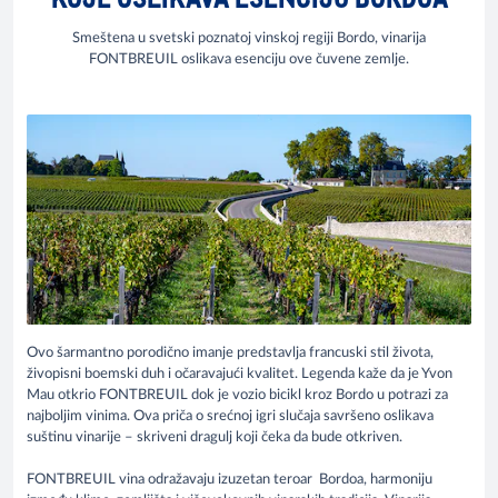
Smeštena u svetski poznatoj vinskoj regiji Bordo, vinarija
FONTBREUIL oslikava esenciju ove čuvene zemlje.
Ovo šarmantno porodično imanje predstavlja francuski stil života,
živopisni boemski duh i očaravajući kvalitet. Legenda kaže da je Yvon
Mau otkrio FONTBREUIL dok je vozio bicikl kroz Bordo u potrazi za
najboljim vinima. Ova priča o srećnoj igri slučaja savršeno oslikava
suštinu vinarije – skriveni dragulj koji čeka da bude otkriven.
FONTBREUIL vina odražavaju izuzetan teroar Bordoa, harmoniju