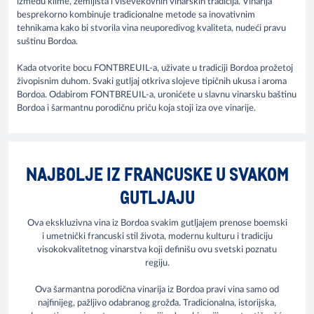
između klime, zemljišta i viševekovnih vinarskih tradicija. Vinarija
besprekorno kombinuje tradicionalne metode sa inovativnim
tehnikama kako bi stvorila vina neuporedivog kvaliteta, nudeći pravu
suštinu Bordoa.
Kada otvorite bocu FONTBREUIL-a, uživate u tradiciji Bordoa prožetoj
živopisnim duhom. Svaki gutljaj otkriva slojeve tipičnih ukusa i aroma
Bordoa. Odabirom FONTBREUIL-a, uronićete u slavnu vinarsku baštinu
Bordoa i šarmantnu porodičnu priču koja stoji iza ove vinarije.
NAJBOLJE IZ FRANCUSKE U SVAKOM
GUTLJAJU
Ova ekskluzivna vina iz Bordoa svakim gutljajem prenose boemski
i umetnički francuski stil života, modernu kulturu i tradiciju
visokokvalitetnog vinarstva koji definišu ovu svetski poznatu
regiju.
Ova šarmantna porodična vinarija iz Bordoa pravi vina samo od
najfinijeg, pažljivo odabranog grožđa. Tradicionalna, istorijska,