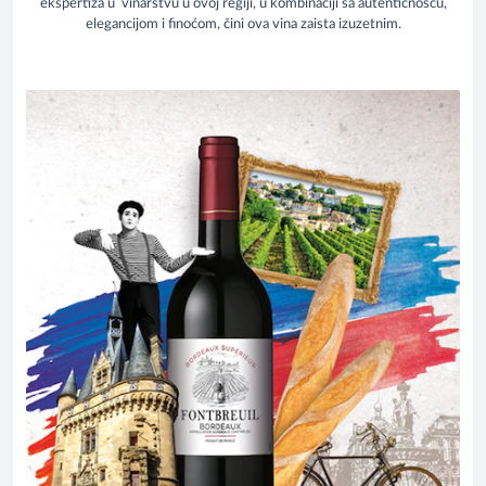
ekspertiza u vinarstvu u ovoj regiji, u kombinaciji sa autentičnošću,
elegancijom i finoćom, čini ova vina zaista izuzetnim.