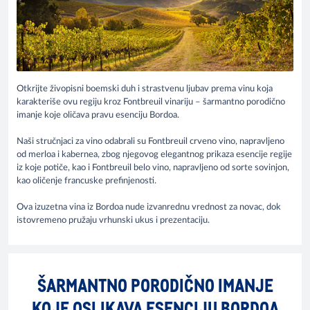
Otkrijte živopisni boemski duh i strastvenu ljubav prema vinu koja
karakteriše ovu regiju kroz Fontbreuil vinariju – šarmantno porodično
imanje koje oličava pravu esenciju Bordoa.
Naši stručnjaci za vino odabrali su Fontbreuil crveno vino, napravljeno
od merloa i kabernea, zbog njegovog elegantnog prikaza esencije regije
iz koje potiče, kao i Fontbreuil belo vino, napravljeno od sorte sovinjon,
kao oličenje francuske prefinjenosti.
Ova izuzetna vina iz Bordoa nude izvanrednu vrednost za novac, dok
istovremeno pružaju vrhunski ukus i prezentaciju.
ŠARMANTNO PORODIČNO IMANJE
KOJE OSLIKAVA ESENCIJU BORDOA