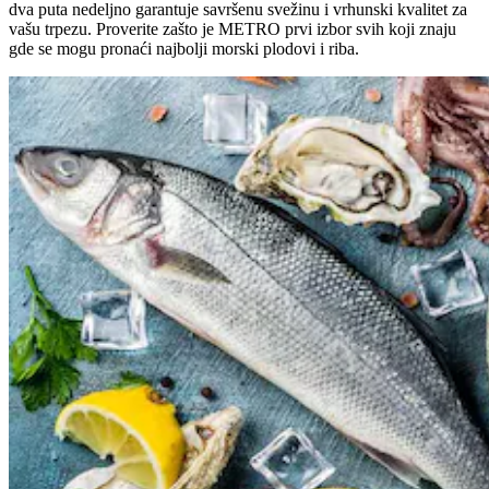
dva puta nedeljno garantuje savršenu svežinu i vrhunski kvalitet za
vašu trpezu. Proverite zašto je METRO prvi izbor svih koji znaju
gde se mogu pronaći najbolji morski plodovi i riba.