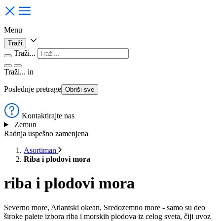
Menu
Traži
Traži...
Traži...
in
Poslednje pretrage
Obriši sve
Kontaktirajte nas
Zemun
Radnja uspešno zamenjena
Asortiman
Riba i plodovi mora
riba i plodovi mora
Severno more, Atlantski okean, Sredozemno more - samo su deo
široke palete izbora riba i morskih plodova iz celog sveta, čiji uvoz