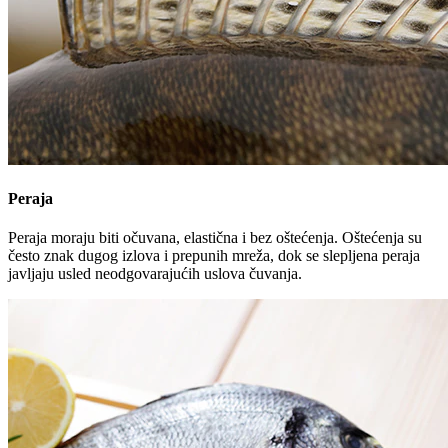
Peraja
Peraja moraju biti očuvana, elastična i bez oštećenja. Oštećenja su
često znak dugog izlova i prepunih mreža, dok se slepljena peraja
javljaju usled neodgovarajućih uslova čuvanja.