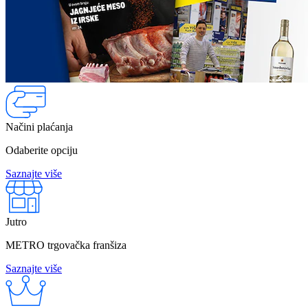
Načini plaćanja
Odaberite opciju
Saznajte više
Jutro
METRO trgovačka franšiza
Saznajte više