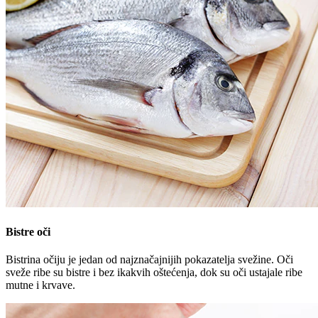
Bistre oči
Bistrina očiju je jedan od najznačajnijih pokazatelja svežine. Oči
sveže ribe su bistre i bez ikakvih oštećenja, dok su oči ustajale ribe
mutne i krvave.