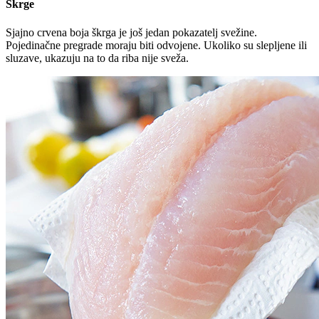
Škrge
Sjajno crvena boja škrga je još jedan pokazatelj svežine.
Pojedinačne pregrade moraju biti odvojene. Ukoliko su slepljene ili
sluzave, ukazuju na to da riba nije sveža.