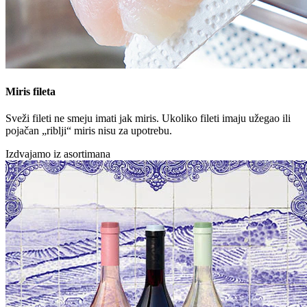
Miris fileta
Sveži fileti ne smeju imati jak miris. Ukoliko fileti imaju užegao ili
pojačan „riblji“ miris nisu za upotrebu.
Izdvajamo iz asortimana