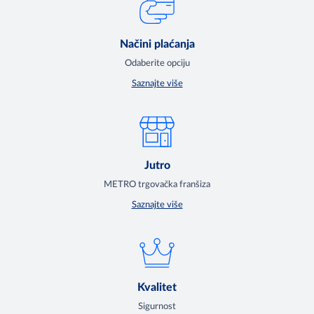
Načini plaćanja
Odaberite opciju
Saznajte više
Jutro
METRO trgovačka franšiza
Saznajte više
Kvalitet
Sigurnost