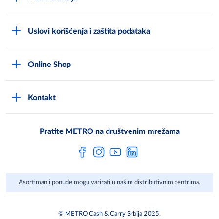
O kompaniji
Uslovi korišćenja i zaštita podataka
Compliance Reporting sistem
Uslovi korišćenja
Karijera
Online Shop
Politika privatnosti
Mediji
MShop disclaimer
Cookies
Često postavljana pitanja
Kontakt
MShop Obaveštenje o zaštiti podataka
Metro AG
Opšti uslovi prodaje
Pratite METRO na društvenim mrežama
Asortiman i ponude mogu varirati u našim distributivnim centrima.
© METRO Cash & Carry Srbija 2025.