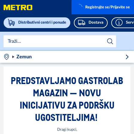
Registrujte se/Prijavite se
Distributivni centri i ponude
Dostava
Servi
Zemun
PREDSTAVLJAMO GASTROLAB
MAGAZIN — NOVU
INICIJATIVU ZA PODRŠKU
UGOSTITELJIMA!
Dragi kupci,