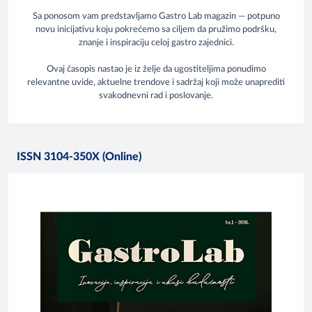
Sa ponosom vam predstavljamo Gastro Lab magazin — potpuno
novu inicijativu koju pokrećemo sa ciljem da pružimo podršku,
znanje i inspiraciju celoj gastro zajednici.
Ovaj časopis nastao je iz želje da ugostiteljima ponudimo
relevantne uvide, aktuelne trendove i sadržaj koji može unaprediti
svakodnevni rad i poslovanje.
ISSN 3104-350X (Online)