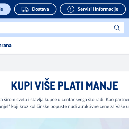
de
Dostava
Servisi i informacije
hrana
KUPI VIŠE PLATI MANJE
 širom sveta i stavlja kupce u centar svega što radi. Kao partn
manje!“ koji kroz količinske popuste nudi atraktivne cene za Vaše 