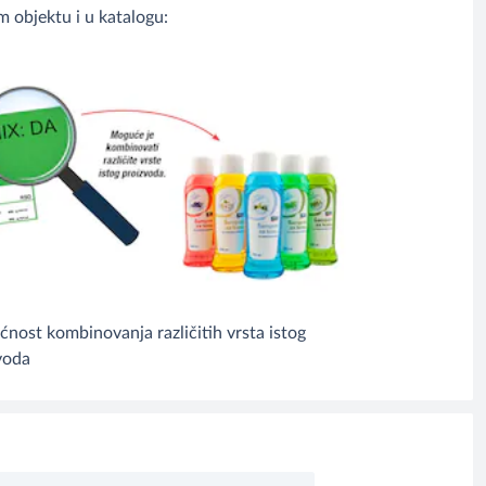
 objektu i u katalogu:
nost kombinovanja različitih vrsta istog
voda