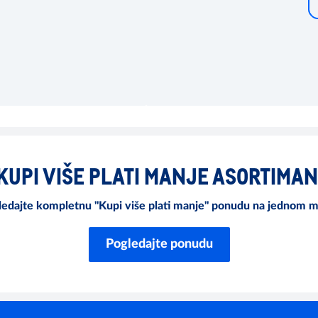
KUPI VIŠE PLATI MANJE ASORTIMAN
edajte kompletnu "Kupi više plati manje" ponudu na jednom m
Pogledajte ponudu