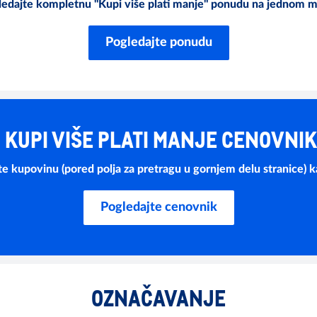
edajte kompletnu "Kupi više plati manje" ponudu na jednom m
Pogledajte ponudu
KUPI VIŠE PLATI MANJE CENOVNI
ite kupovinu (pored polja za pretragu u gornjem delu stranice) 
Pogledajte cenovnik
OZNAČAVANJE