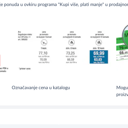
e ponuda u ovkiru programa "Kupi više, plati manje" u prodajnom
Označavanje cena u katalogu
Moguć
proiz