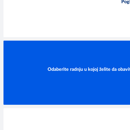
Pogl
Odaberite radnju u kojoj želite da obav