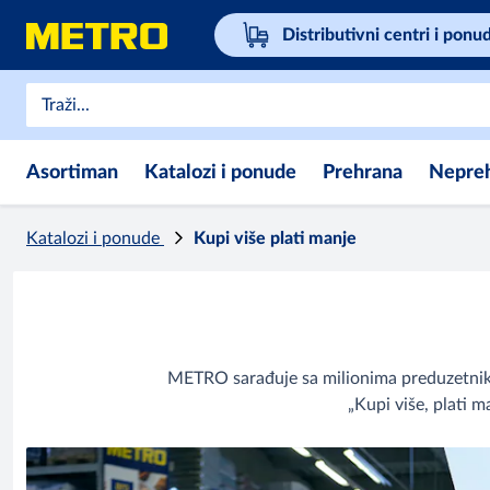
Distributivni centri i ponu
Asortiman
Katalozi i ponude
Prehrana
Nepre
Katalozi i ponude
Kupi više plati manje
METRO sarađuje sa milionima preduzetnika
„Kupi više, plati 