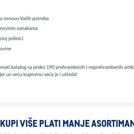
 na osnovu Vaših potreba
 cenovnim oznakama
noj jedinici
povine
emati katalog sa preko
190 prehrambenih i neprehrambenih artika
jer uz veću kupovinu veća je i ušteda!
KUPI VIŠE PLATI MANJE ASORTIMA