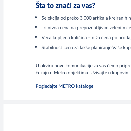
Šta to znači za vas?
Selekcija od preko 3.000 artikala kreiranih
Tri nivoa cena na prepoznatljivim zelenim
Veća kupljena količina = niža cena po prodaj
Stabilnost cena za lakše planiranje Vaše ku
U okviru nove komunikacije za vas ćemo pripr
čekaju u Metro objektima. Uživajte u kupovini 
Pogledajte METRO kataloge