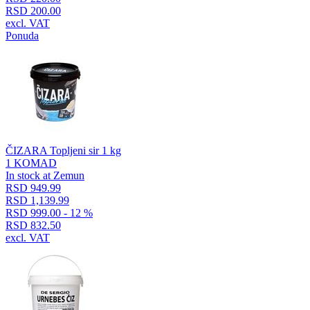
RSD 200.00
excl. VAT
Ponuda
ČIZARA Topljeni sir 1 kg
1 KOMAD
In stock at Zemun
RSD 949.99
RSD 1,139.99
RSD 999.00
- 12 %
RSD 832.50
excl. VAT