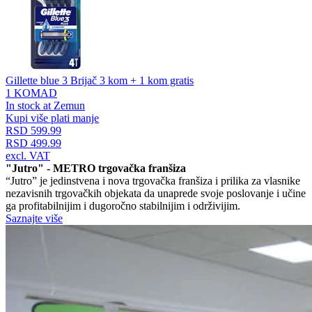
Gillette blue 3 Brijač 3 kom + 1 kom gratis
1 KOMAD
In stock at Zemun
Kupi više plati manje
RSD 599.99
RSD 499.99
excl. VAT
"Jutro" - METRO trgovačka franšiza
“Jutro” je jedinstvena i nova trgovačka franšiza i prilika za vlasnike
nezavisnih trgovačkih objekata da unaprede svoje poslovanje i učine
ga profitabilnijim i dugoročno stabilnijim i održivijim.
Saznajte više