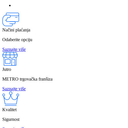
Načini plaćanja
Odaberite opciju
Saznajte više
Jutro
METRO trgovačka franšiza
Saznajte više
Kvalitet
Sigurnost