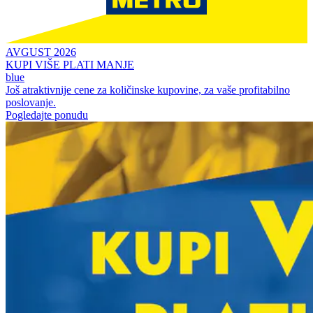
AVGUST 2026
KUPI VIŠE PLATI MANJE
blue
Još atraktivnije cene za količinske kupovine, za vaše profitabilno
poslovanje.
Pogledajte ponudu