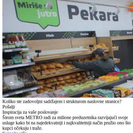
Koliko ste zadovoljni sadržajem i strukturom naslovne stranice?
Pošalji
Inspiracija za vaše poslovanje
Širom sveta METRO radi za milione preduzetnika razvijajući svoje
usluge kako bi na najedekvatniji i najkvalitetniji način pružio ono što
kupci očekuju i traže.