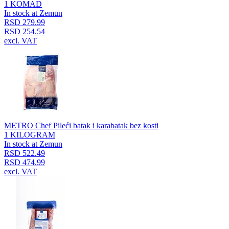
1 KOMAD
In stock at Zemun
RSD 279.99
RSD 254.54
excl. VAT
METRO Chef Pileći batak i karabatak bez kosti
1 KILOGRAM
In stock at Zemun
RSD 522.49
RSD 474.99
excl. VAT