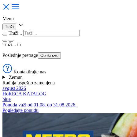
Menu
Traži
Traži...
Traži...
in
Poslednje pretrage
Obriši sve
Kontaktirajte nas
Zemun
Radnja uspešno zamenjena
avgust 2026
HoRECA KATALOG
blue
Ponuda važi od 01.08. do 31.08.2026.
Pogledajte ponudu