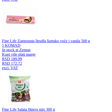
Fine Life Zamrznuta štrudla šumsko voće i vanila 500 g
1 KOMAD
In stock at Zemun
Kupi više plati manje
RSD 189.99
RSD 172.72
excl. VAT
Fine Life Salata fitness mix 300 g