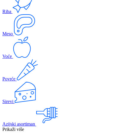
Riba
Meso
Voće
Povrće
Sirevi
Azijski asortiman
Prikaži više