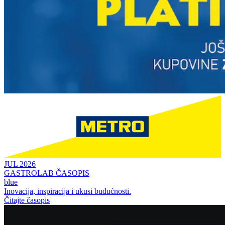
JUL 2026
GASTROLAB ČASOPIS
blue
Inovacija, inspiracija i ukusi budućnosti.
Čitajte časopis