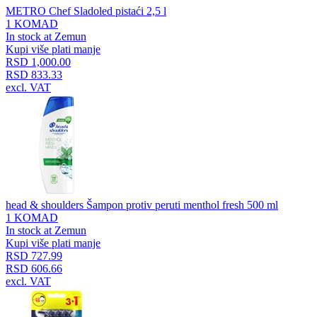
METRO Chef Sladoled pistaći 2,5 l
1 KOMAD
In stock at Zemun
Kupi više plati manje
RSD 1,000.00
RSD 833.33
excl. VAT
head & shoulders Šampon protiv peruti menthol fresh 500 ml
1 KOMAD
In stock at Zemun
Kupi više plati manje
RSD 727.99
RSD 606.66
excl. VAT