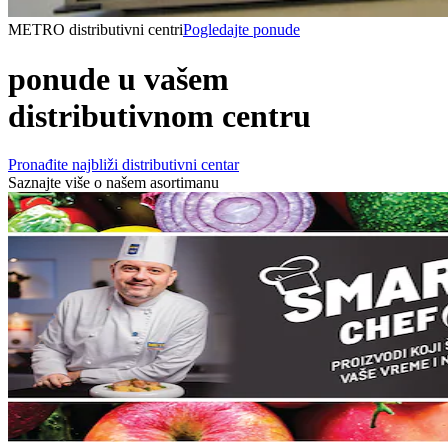
METRO distributivni centri
Pogledajte ponude
ponude u vašem
distributivnom centru
Pronađite najbliži distributivni centar
Saznajte više o našem asortimanu