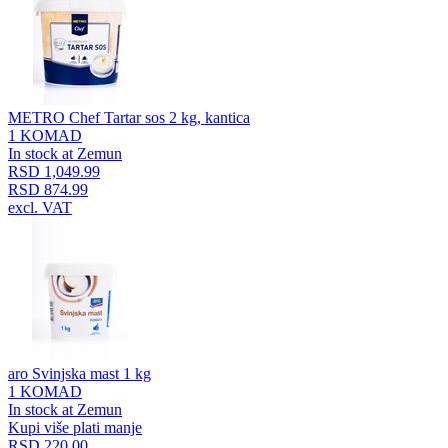
METRO Chef Tartar sos 2 kg, kantica
1 KOMAD
In stock at Zemun
RSD 1,049.99
RSD 874.99
excl. VAT
aro Svinjska mast 1 kg
1 KOMAD
In stock at Zemun
Kupi više plati manje
RSD 220.00