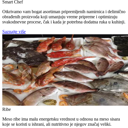
Smart Chef
Otkrivamo vam bogat asortiman pripremljenih namirnica i delimično
obrađenih proizvoda koji umanjuju vreme pripreme i optimizuju
svakodnevne procese, čak i kada je potrebna dodatna ruka u kuhinji.
Saznajte više
Ribe
Meso ribe ima malu energetsku vrednost u odnosu na meso sisara
koje se koristi u ishrani, ali nutritivno je njegov značaj veliki.