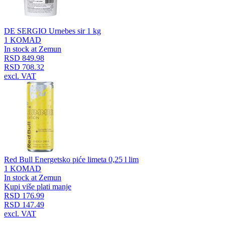
DE SERGIO Urnebes sir 1 kg
1 KOMAD
In stock at Zemun
RSD 849.98
RSD 708.32
excl. VAT
Red Bull Energetsko piće limeta 0,25 l lim
1 KOMAD
In stock at Zemun
Kupi više plati manje
RSD 176.99
RSD 147.49
excl. VAT