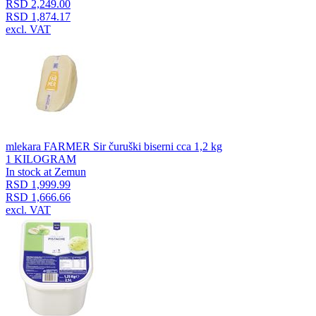
RSD 2,249.00
RSD 1,874.17
excl. VAT
mlekara FARMER Sir čuruški biserni cca 1,2 kg
1 KILOGRAM
In stock at Zemun
RSD 1,999.99
RSD 1,666.66
excl. VAT