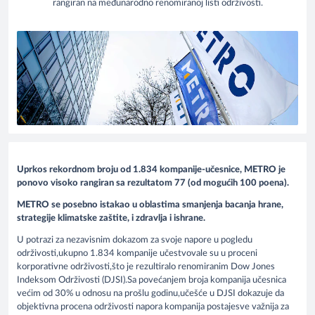
rangiran na međunarodno renomiranoj listi održivosti.
Uprkos rekordnom broju od 1.834 kompanije-učesnice, METRO je
ponovo visoko rangiran sa rezultatom 77 (od mogućih 100 poena).
METRO se posebno istakao u oblastima smanjenja bacanja hrane,
strategije klimatske zaštite, i zdravlja i ishrane.
U potrazi za nezavisnim dokazom za svoje napore u pogledu
održivosti,ukupno 1.834 kompanije učestvovale su u proceni
korporativne održivosti,što je rezultiralo renomiranim Dow Jones
Indeksom Održivosti (DJSI).Sa povećanjem broja kompanija učesnica
većim od 30% u odnosu na prošlu godinu,učešće u DJSI dokazuje da
objektivna procena održivosti napora kompanija postajesve važnija za