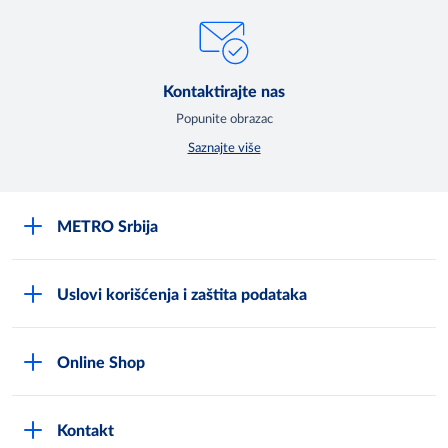
Kontaktirajte nas
Popunite obrazac
Saznajte više
METRO Srbija
O kompaniji
Uslovi korišćenja i zaštita podataka
Compliance Reporting sistem
Uslovi korišćenja
Karijera
Online Shop
Politika privatnosti
Mediji
MShop disclaimer
Cookies
Često postavljana pitanja
Kontakt