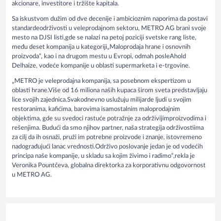
akcionare, investitore i tržište kapitala.
Sa iskustvom dužim od dve decenije i ambicioznim naporima da postavi
standardeodrživosti u veleprodajnom sektoru, METRO AG brani svoje
mesto na DJSI listi,gde se nalazi na petoj poziciji svetske rang liste,
među deset kompanija u kategoriji„Maloprodaja hrane i osnovnih
proizvoda“, kao i na drugom mestu u Evropi, odmah posleAhold
Delhaize, vodeće kompanije u oblasti supermarketa i e-trgovine.
„METRO je veleprodajna kompanija, sa posebnom ekspertizom u
oblasti hrane.Više od 16 miliona naših kupaca širom sveta predstavljaju
lice svojih zajednica.Svakodnevno uslužuju milijarde ljudi u svojim
restoranima, kafićima, barovima isamostalnim maloprodajnim
objektima, gde su svedoci rastuće potražnje za održivijimproizvodima i
rešenjima. Budući da smo njihov partner, naša strategija održivostiima
za cilj da ih osnaži, pruži im potrebne proizvode i znanje, istovremeno
nadograđujući lanac vrednosti.Održivo poslovanje jedan je od vodećih
principa naše kompanije, u skladu sa kojim živimo i radimo“,rekla je
Veronika Pountčeva, globalna direktorka za korporativnu odgovornost
u METRO AG.