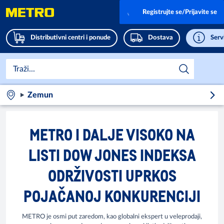
Registrujte se/Prijavite se
Distributivni centri i ponude
Dostava
Servi
Zemun
METRO I DALJE VISOKO NA
LISTI DOW JONES INDEKSA
ODRŽIVOSTI UPRKOS
POJAČANOJ KONKURENCIJI
METRO je osmi put zaredom, kao globalni ekspert u veleprodaji,