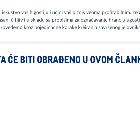
skustvo vaših gostiju i učini vaš biznis veoma profitabilnim. Ia
jasan, čitljiv i u skladu sa propisima za označavanje hrane u ugo
provedemo kroz pojedinačne korake kreiranja savršenog jelovnika
TA ĆE BITI OBRAĐENO U OVOM ČLAN