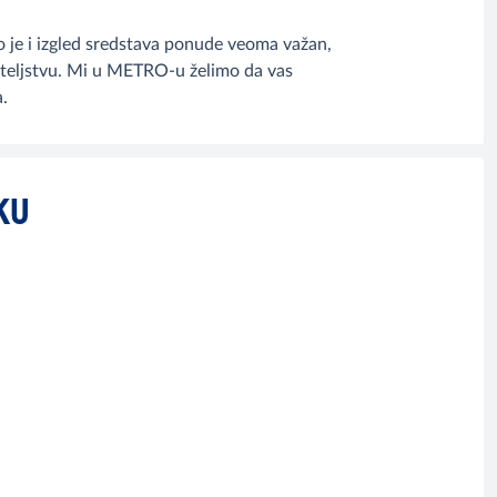
ko je i izgled sredstava ponude veoma važan,
stiteljstvu. Mi u METRO-u želimo da vas
.
KU