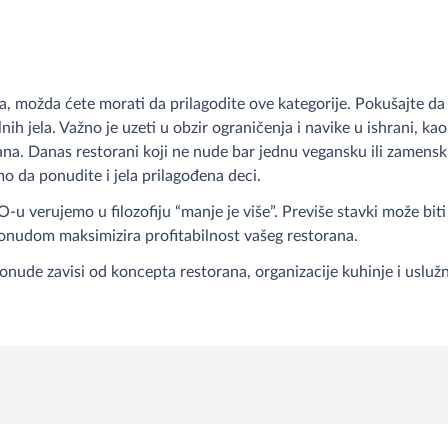
a, možda ćete morati da prilagodite ove kategorije. Pokušajte d
nih jela. Važno je uzeti u obzir ograničenja i navike u ishrani, kao
hrana. Danas restorani koji ne nude bar jednu vegansku ili zamens
o da ponudite i jela prilagođena deci.
-u verujemo u filozofiju “manje je više”. Previše stavki može biti
ponudom maksimizira profitabilnost vašeg restorana.
nude zavisi od koncepta restorana, organizacije kuhinje i uslužno