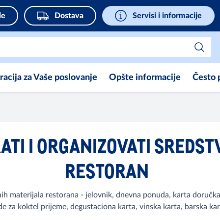
de
Dostava
Servisi i informacije
iracija za Vaše poslovanje
Opšte informacije
Često 
ATI I ORGANIZOVATI SREDST
RESTORAN
h materijala restorana - jelovnik, dnevna ponuda, karta doručka, 
e za koktel prijeme, degustaciona karta, vinska karta, barska kart