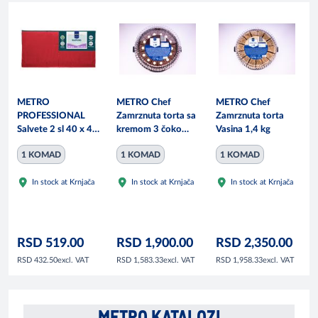
METRO
METRO Chef
METRO Chef
PROFESSIONAL
Zamrznuta torta sa
Zamrznuta torta
Salvete 2 sl 40 x 40
kremom 3 čoko
Vasina 1,4 kg
cm crvene 250/1
ukusa 1,2 kg
1 KOMAD
1 KOMAD
1 KOMAD
In stock at Krnjača
In stock at Krnjača
In stock at Krnjača
RSD 519.00
RSD 1,900.00
RSD 2,350.00
excl. VAT
excl. VAT
excl. VAT
RSD 432.50
RSD 1,583.33
RSD 1,958.33
METRO KATALOZI