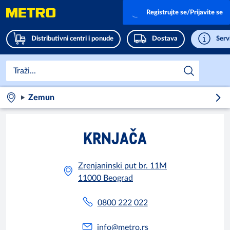
Registrujte se/Prijavite se
Distributivni centri i ponude
Dostava
Servi
Zemun
KRNJAČA
Zrenjaninski put br. 11M
11000 Beograd
0800 222 022
info@metro.rs