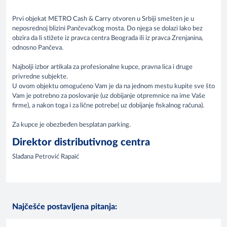
Prvi objekat METRO Cash & Carry otvoren u Srbiji smešten je u
neposrednoj blizini Pančevačkog mosta. Do njega se dolazi lako bez
obzira da li stižete iz pravca centra Beograda ili iz pravca Zrenjanina,
odnosno Pančeva.
Najbolji izbor artikala za profesionalne kupce, pravna lica i druge
privredne subjekte.
U ovom objektu omogućeno Vam je da na jednom mestu kupite sve što
Vam je potrebno za poslovanje (uz dobijanje otpremnice na ime Vaše
firme), a nakon toga i za lične potrebe( uz dobijanje fiskalnog računa).
Za kupce je obezbeđen besplatan parking.
Direktor distributivnog centra
Slađana Petrović Rapaić
Najčešće postavljena pitanja: