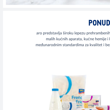
PONUD
aro predstavlja široku lepezu prehrambenih
malih kućnih aparata, kućne hemije i 
međunarodnim standardima za kvalitet i be