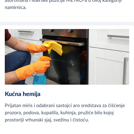
asortimana i liderske pozicije METRO-a u ovoj kategoriji
namirnica.
Kućna hemija
Prijatan miris i odabrani sastojci aro sredstava za čišćenje
prozora, podova, kupatila, kuhinja, pružiće bilo kojoj
prostoriji vrhunski sjaj, svežinu i čistoću.