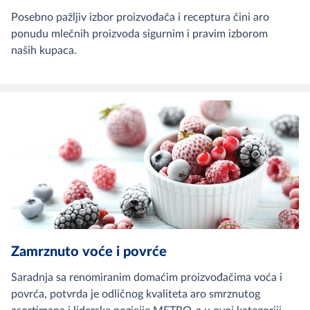
Posebno pažljiv izbor proizvođača i receptura čini aro
ponudu mlečnih proizvoda sigurnim i pravim izborom
naših kupaca.
Zamrznuto voće i povrće
Saradnja sa renomiranim domaćim proizvođačima voća i
povrća, potvrda je odličnog kvaliteta aro smrznutog