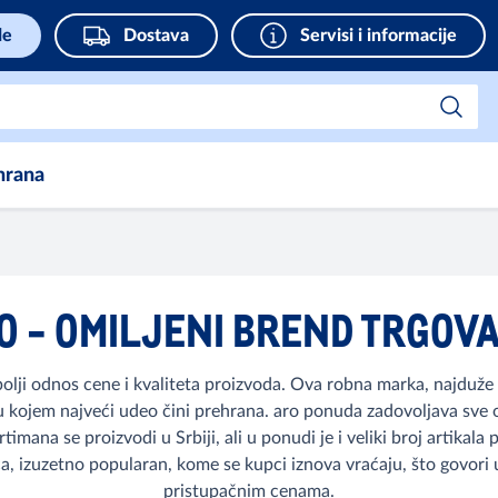
de
Dostava
Servisi i informacije
hrana
O - OMILJENI BREND TRGOV
olji odnos cene i kvaliteta proizvoda. Ova robna marka, najduže z
u kojem najveći udeo čini prehrana. aro ponuda zadovoljava sve o
rtimana se proizvodi u Srbiji, ali u ponudi je i veliki broj artikala
a, izuzetno popularan, kome se kupci iznova vraćaju, što govori 
pristupačnim cenama.