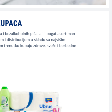
KUPACA
i bezalkoholnih pića, ali i bogat asortiman
m i distribucijom u skladu sa najvišim
m trenutku kupuju zdrave, sveže i bezbedne