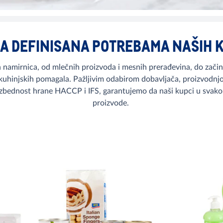
A DEFINISANA POTREBAMA NAŠIH 
 namirnica, od mlečnih proizvoda i mesnih prerađevina, do začina 
kuhinjskih pomagala. Pažljivim odabirom dobavljača, proizvodnjo
zbednost hrane HACCP i IFS, garantujemo da naši kupci u svako
proizvode.