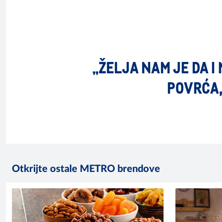
„ŽELJA NAM JE DA I
POVRĆA,
Otkrijte ostale METRO brendove