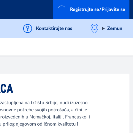
Registrujte se/Prijavite se
Kontaktirajte nas
Zemun
ACA
astupljena na tržištu Srbije, nudi izuzetno
snovne potrebe svojih potrošača, a čini je
 proizvedenih u Nemačkoj, Italiji, Francuskoj i
u prilog njegovom odličnom kvalitetu i