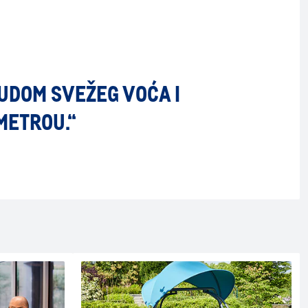
NUDOM SVEŽEG VOĆA I
METROU.“