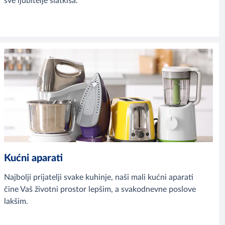
sve ljubitelje slatkiša.
Kućni aparati
Najbolji prijatelji svake kuhinje, naši mali kućni aparati
čine Vaš životni prostor lepšim, a svakodnevne poslove
lakšim.