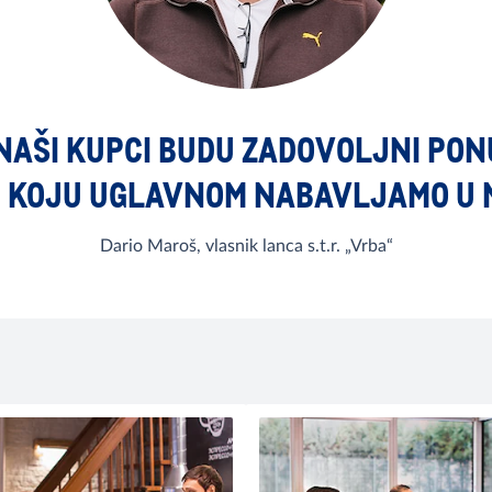
 NAŠI KUPCI BUDU ZADOVOLJNI PO
 KOJU UGLAVNOM NABAVLJAMO U 
Dario Maroš, vlasnik lanca s.t.r. „Vrba“