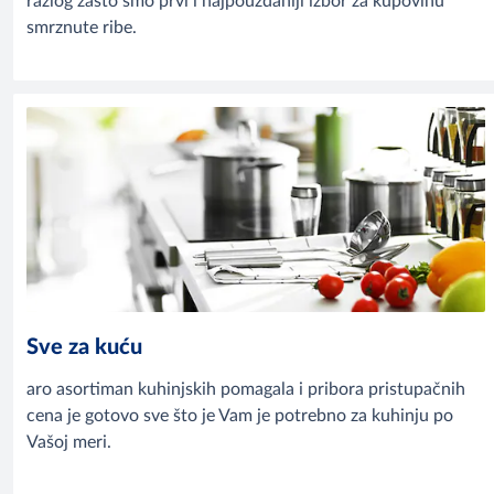
razlog zašto smo prvi i najpouzdaniji izbor za kupovinu
smrznute ribe.
Sve za kuću
aro asortiman kuhinjskih pomagala i pribora pristupačnih
cena je gotovo sve što je Vam je potrebno za kuhinju po
Vašoj meri.