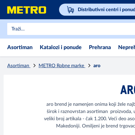
Distributivni centri i ponu
Asortiman
Katalozi i ponude
Prehrana
Nepre
Asortiman
METRO Robne marke
aro
AR
aro brend je namenjen onima koji žele najb
širok i raznovrstan asortiman proizvoda, 
veliki broj artikala - čak 1.200. Veći deo aso
Makedoniji. Omiljeni je brend trgovac