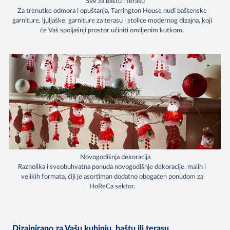
Sve za baštu i terasu
Za trenutke odmora i opuštanja, Tarrington House nudi baštenske
garniture, ljuljaške, garniture za terasu i stolice modernog dizajna, koji
će Vaš spoljašnji prostor učiniti omiljenim kutkom.
Novogodišnja dekoracija
Raznolika i sveobuhvatna ponuda novogodišnje dekoracije, malih i
velikih formata, čiji je asortiman dodatno obogaćen ponudom za
HoReCa sektor.
Dizajnirano za Vašu kuhinju, baštu ili terasu