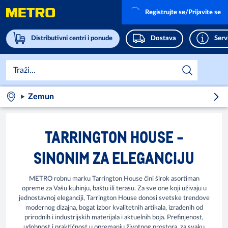
Registrujte se/Prijavite se
Distributivni centri i ponude
Dostava
Servi
Zemun
TARRINGTON HOUSE -
SINONIM ZA ELEGANCIJU
METRO robnu marku Tarrington House čini širok asortiman
opreme za Vašu kuhinju, baštu ili terasu. Za sve one koji uživaju u
jednostavnoj eleganciji, Tarrington House donosi svetske trendove
modernog dizajna, bogat izbor kvalitetnih artikala, izrađenih od
prirodnih i industrijskih materijala i aktuelnih boja. Prefinjenost,
udobnost i praktičnost u opremanju životnog prostora, za svaku