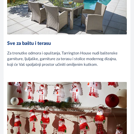
Sve za baštu i terasu
Za trenutke odmora i opuštanja, Tarrington House nudi baštenske
garniture, ljuljaške, garniture za terasu i stolice modernog dizajna,
koji će Vaš spoljašnji prostor učiniti omiljenim kutkom.