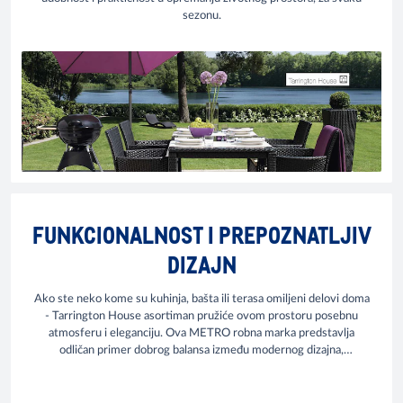
sezonu.
FUNKCIONALNOST I PREPOZNATLJIV
DIZAJN
Ako ste neko kome su kuhinja, bašta ili terasa omiljeni delovi doma
- Tarrington House asortiman pružiće ovom prostoru posebnu
atmosferu i eleganciju. Ova METRO robna marka predstavlja
odličan primer dobrog balansa između modernog dizajna,
funkcionalnosti i atraktivne cene. Pronađite baštenski i nameštaj za
terasu koji će spoljni prostor Vašeg doma učiniti prijatnim i
udobnim u svakoj sezoni.