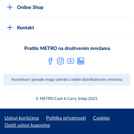
Uslovi korišćenja
Karijera
Online Shop
Politika privatnosti
Mediji
MShop disclaimer
Cookies
Često postavljana pitanja
Kontakt
MShop Obaveštenje o zaštiti podataka
Metro AG
Opšti uslovi prodaje
Pratite METRO na društvenim mrežama
Asortiman i ponude mogu varirati u našim distributivnim centrima.
© METRO Cash & Carry Srbija 2025.
Uslovi korišćena
Politika privatnosti
Cookies
Opšti uslovi kupovine