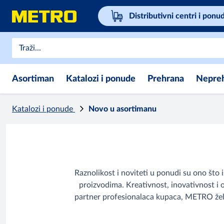
Distributivni centri i ponu
Asortiman
Katalozi i ponude
Prehrana
Nepre
Katalozi i ponude
Novo u asortimanu
Raznolikost i noviteti u ponudi su ono što
proizvodima. Kreativnost, inovativnost i 
partner profesionalaca kupaca, METRO želi 