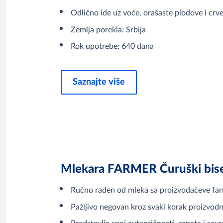
Odlično ide uz voće, orašaste plodove i crve
Zemlja porekla: Srbija
Rok upotrebe: 640 dana
Saznajte više
Mlekara FARMER Čuruški biser
Ručno rađen od mleka sa proizvođačeve fa
Pažljivo negovan kroz svaki korak proizvodn