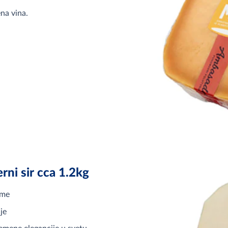
na vina.
ni sir cca 1.2kg
rme
je