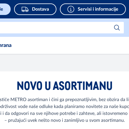
de
Dostava
Servisi i informacije
hrana
NOVO U ASORTIMANU
 ističe METRO asortiman i čini ga prepoznatljivim, bez obzira da 
održivost vode naše odluke kada planiramo novitete za naše kupce
i da odgovori na sve njihove potrebe i zahteve, ali istovremeno i
– pružajući uvek nešto novo i zanimljivo u svom asortimanu.