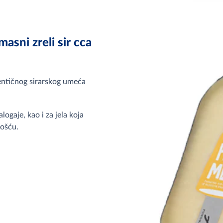
ni zreli sir cca
tentičnog sirarskog umeća
logaje, kao i za jela koja
nošću.