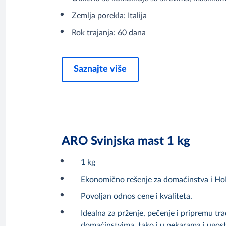
Zemlja porekla: Italija
Rok trajanja: 60 dana
Saznajte više
ARO Svinjska mast 1 kg
1 kg
Ekonomično rešenje za domaćinstva i H
Povoljan odnos cene i kvaliteta.
Idealna za prženje, pečenje i pripremu tra
domaćinstvima, tako i u pekarama i ugost