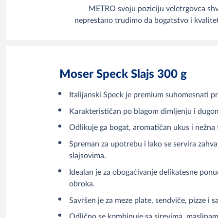
METRO svoju poziciju veletrgovca shva
neprestano trudimo da bogatstvo i kvalite
Moser Speck Slajs 300 g
Italijanski Speck je premium suhomesnati p
Karakterističan po blagom dimljenju i dugo
Odlikuje ga bogat, aromatičan ukus i nežna 
Spreman za upotrebu i lako se servira zahva
slajsovima.
Idealan je za obogaćivanje delikatesne pon
obroka.
Savršen je za meze plate, sendviče, pizze i sa
Odlično se kombinuje sa sirevima, maslinam