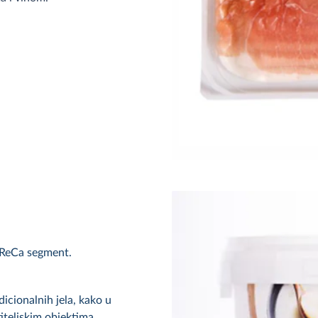
oReCa segment.
dicionalnih jela, kako u
iteljskim objektima.