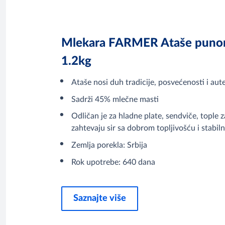
Mlekara FARMER Ataše punomas
1.2kg
Ataše nosi duh tradicije, posvećenosti i au
Sadrži 45% mlečne masti
Odličan je za hladne plate, sendviče, tople za
zahtevaju sir sa dobrom topljivošću i stabil
Zemlja porekla: Srbija
Rok upotrebe: 640 dana
Saznajte više