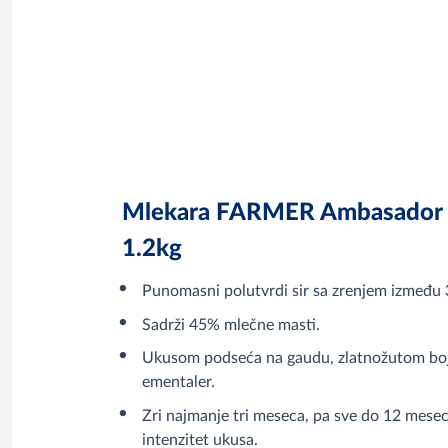
Mlekara FARMER Ambasador p
1.2kg
Punomasni polutvrdi sir sa zrenjem između 
Sadrži 45% mlečne masti.
Ukusom podseća na gaudu, zlatnožutom boj
ementaler.
Zri najmanje tri meseca, pa sve do 12 mesec
intenzitet ukusa.