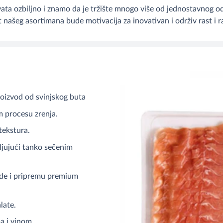
ta ozbiljno i znamo da je tržište mnogo više od jednostavnog o
t našeg asortimana bude motivacija za inovativan i održiv rast i
roizvod od svinjskog buta
m procesu zrenja.
tekstura.
ljujući tanko sečenim
ude i pripremu premium
late.
a i vinom.