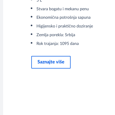
5 L
Stvara bogatu i mekanu penu
Ekonomična potrošnja sapuna
Higijensko i praktično doziranje
Zemlja porekla: Srbija
Rok trajanja: 1095 dana
Saznajte više