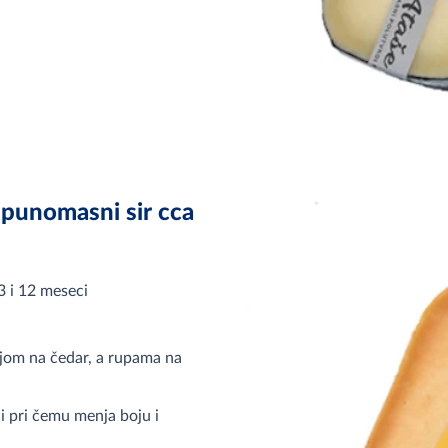
unomasni sir cca
3 i 12 meseci
om na čedar, a rupama na
i pri čemu menja boju i