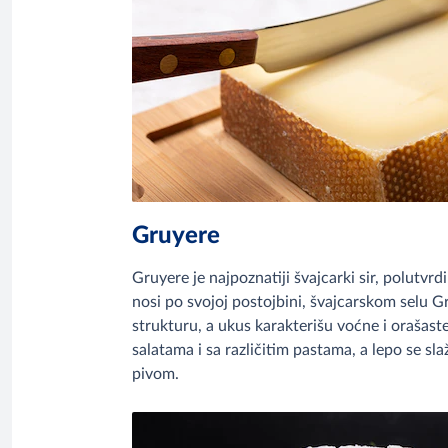
Gruyere
Gruyere je najpoznatiji švajcarki sir, polutvrd
nosi po svojoj postojbini, švajcarskom selu G
strukturu, a ukus karakterišu voćne i orašaste
salatama i sa različitim pastama, a lepo se sla
pivom.