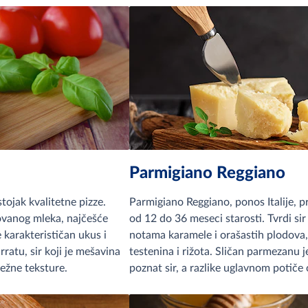
Parmigiano Reggiano
tojak kvalitetne pizze.
Parmigiano Reggiano, ponos Italije, pr
zovanog mleka, najčešće
od 12 do 36 meseci starosti. Tvrdi si
je karakterističan ukus i
notama karamele i orašastih plodova, 
ratu, sir koji je mešavina
testenina i rižota. Sličan parmezanu 
nežne teksture.
poznat sir, a razlike uglavnom potiče