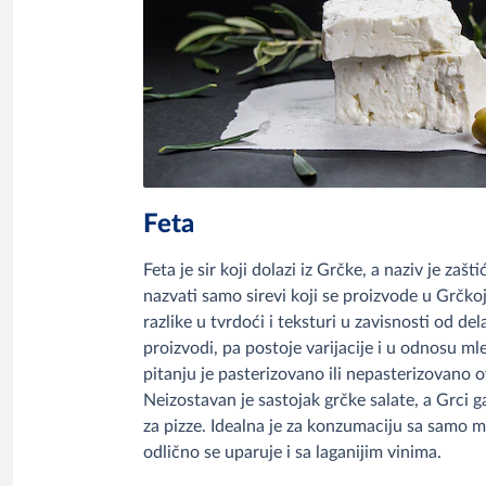
Feta
Feta je sir koji dolazi iz Grčke, a naziv je za
nazvati samo sirevi koji se proizvode u Grčkoj
razlike u tvrdoći i teksturi u zavisnosti od del
proizvodi, pa postoje varijacije i u odnosu ml
pitanju je pasterizovano ili nepasterizovano ov
Neizostavan je sastojak grčke salate, a Grci ga 
za pizze. Idealna je za konzumaciju sa samo m
odlično se uparuje i sa laganijim vinima.