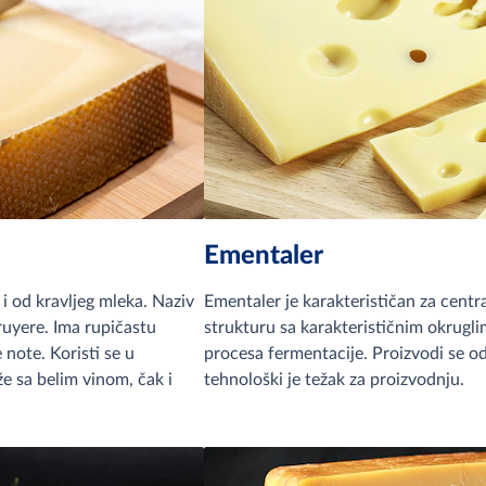
Ementaler
i i od kravljeg mleka. Naziv
Ementaler je karakterističan za centr
ruyere. Ima rupičastu
strukturu sa karakterističnim okrugl
 note. Koristi se u
procesa fermentacije. Proizvodi se o
že sa belim vinom, čak i
tehnološki je težak za proizvodnju.