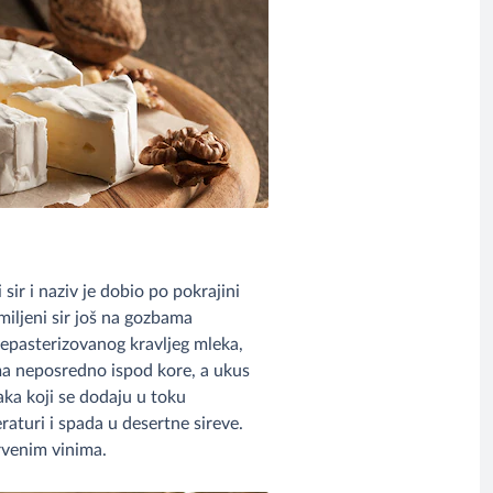
 sir i naziv je dobio po pokrajini
miljeni sir još na gozbama
nepasterizovanog kravljeg mleka,
ama neposredno ispod kore, a ukus
aka koji se dodaju u toku
raturi i spada u desertne sireve.
rvenim vinima.