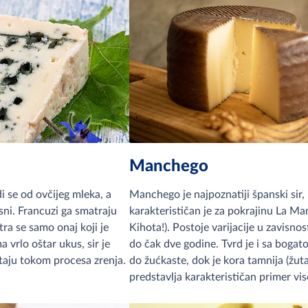
Manchego
i se od ovčijeg mleka, a
Manchego je najpoznatiji španski sir, 
sni. Francuzi ga smatraju
karakterističan je za pokrajinu La M
ra se samo onaj koji je
Kihota!). Postoje varijacije u zavisno
vrlo oštar ukus, sir je
do čak dve godine. Tvrd je i sa bogat
staju tokom procesa zrenja.
do žućkaste, dok je kora tamnija (žuta
predstavlja karakterističan primer vis