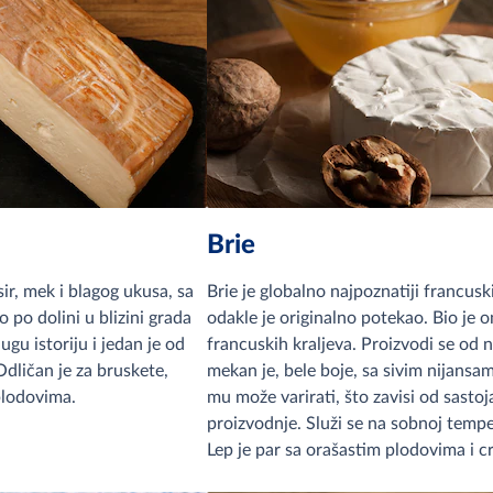
Brie
sir, mek i blagog ukusa, sa
Brie je globalno najpoznatiji francuski
 po dolini u blizini grada
odakle je originalno potekao. Bio je o
gu istoriju i jedan je od
francuskih kraljeva. Proizvodi se od 
Odličan je za bruskete,
mekan je, bele boje, sa sivim nijans
 plodovima.
mu može varirati, što zavisi od sastoj
proizvodnje. Služi se na sobnoj tempe
Lep je par sa orašastim plodovima i c