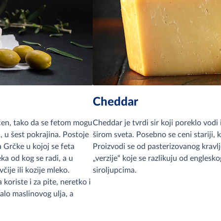
Cheddar
štićen, tako da se fetom mogu
Cheddar je tvrdi sir koji poreklo vodi
, u šest pokrajina. Postoje
širom sveta. Posebno se ceni stariji, k
a Grčke u kojoj se feta
Proizvodi se od pasterizovanog kravlj
eka od kog se radi, a u
„verzije“ koje se razlikuju od engleskog
čije ili kozije mleko.
siroljupcima.
koriste i za pite, neretko i
alo maslinovog ulja, a