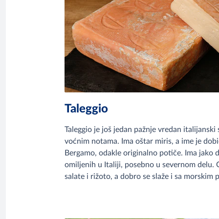
Taleggio
Taleggio je još jedan pažnje vredan italijanski 
voćnim notama. Ima oštar miris, a ime je dobio
Bergamo, odakle originalno potiče. Ima jako du
omiljenih u Italiji, posebno u severnom delu. 
salate i rižoto, a dobro se slaže i sa morskim