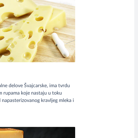
alne delove Švajcarske, ima tvrdu
im rupama koje nastaju u toku
d napasterizovanog kravljeg mleka i