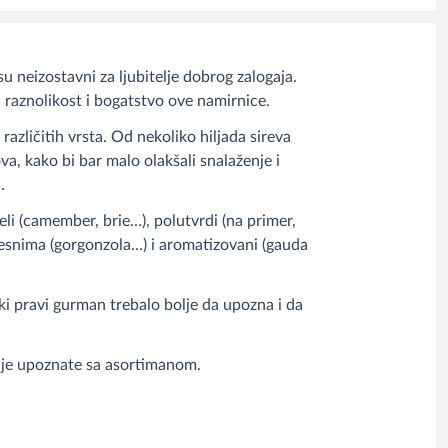
u neizostavni za ljubitelje dobrog zalogaja.
u raznolikost i bogatstvo ove namirnice.
različitih vrsta. Od nekoliko hiljada sireva
va, kako bi bar malo olakšali snalaženje i
.
beli (camember, brie…), polutvrdi (na primer,
plesnima (gorgonzola…) i aromatizovani (gauda
aki pravi gurman trebalo bolje da upozna i da
nije upoznate sa asortimanom.