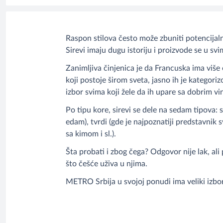
Raspon stilova često može zbuniti potencijaln
Sirevi imaju dugu istoriju i proizvode se u sv
Zanimljiva činjenica je da Francuska ima više 
koji postoje širom sveta, jasno ih je kategori
izbor svima koji žele da ih upare sa dobrim vi
Po tipu kore, sirevi se dele na sedam tipova: s
edam), tvrdi (gde je najpoznatiji predstavnik
sa kimom i sl.).
Šta probati i zbog čega? Odgovor nije lak, al
što češće uživa u njima.
METRO Srbija u svojoj ponudi ima veliki izbor