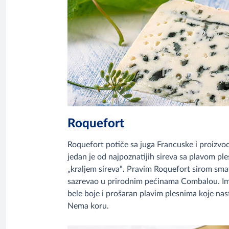
Roquefort
Roquefort potiče sa juga Francuske i proizvod
jedan je od najpoznatijih sireva sa plavom ple
„kraljem sireva“. Pravim Roquefort sirom smat
sazrevao u prirodnim pećinama Combalou. Ima 
bele boje i prošaran plavim plesnima koje na
Nema koru.