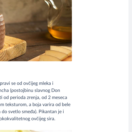
pravi se od ovčijeg mleka i
ancha (postojbinu slavnog Don
sti od perioda zrenja, od 2 meseca
om teksturom, a boja varira od bele
 do svetlo smeđa). Pikantan je i
okokvalitetnog ovčijeg sira.