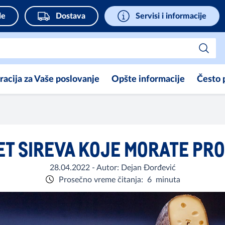
de
Dostava
Servisi i informacije
iracija za Vaše poslovanje
Opšte informacije
Često 
ET SIREVA KOJE MORATE PRO
28.04.2022
- Autor:
Dejan Đorđević
Prosečno vreme čitanja:
6
minuta