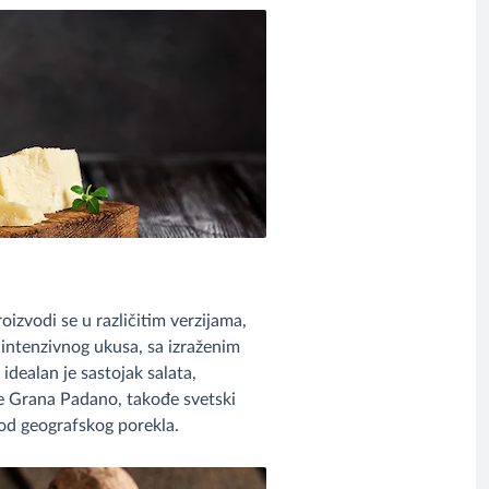
oizvodi se u različitim verzijama,
r intenzivnog ukusa, sa izraženim
idealan je sastojak salata,
je Grana Padano, takođe svetski
 od geografskog porekla.