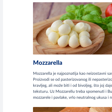
Mozzarella
Mozzarella je najpoznatija kao neizostavni sas
Proizvodi se od pasterizovanog ili nepasteri
kravljeg, ali može biti i od bivoljeg, što joj da
teksturu. Uz Mozzarellu treba spomenuti i Bur
mozzarele i pavlake, vrlo neutralnog ukusa i 