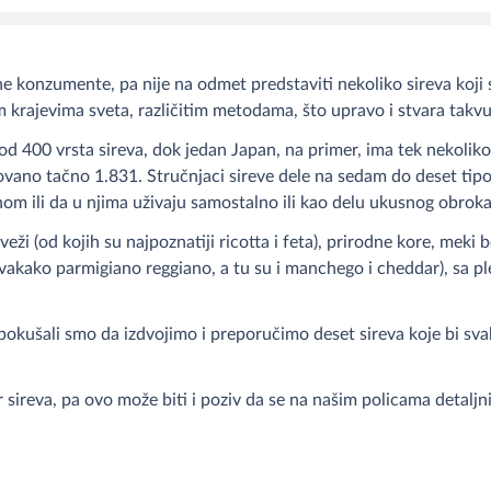
e konzumente, pa nije na odmet predstaviti nekoliko sireva koji s
im krajevima sveta, različitim metodama, što upravo i stvara takv
od 400 vrsta sireva, dok jedan Japan, na primer, ima tek nekoliko 
zovano tačno 1.831. Stručnjaci sireve dele na sedam do deset tipo
nom ili da u njima uživaju samostalno ili kao delu ukusnog obroka
veži (od kojih su najpoznatiji ricotta i feta), prirodne kore, meki 
 svakako parmigiano reggiano, a tu su i manchego i cheddar), sa 
i pokušali smo da izdvojimo i preporučimo deset sireva koje bi sv
 sireva, pa ovo može biti i poziv da se na našim policama detalj