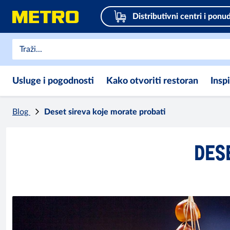
Distributivni centri i ponu
Usluge i pogodnosti
Kako otvoriti restoran
Insp
Blog
Deset sireva koje morate probati
DES