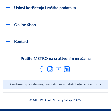
O kompaniji
Uslovi korišćenja i zaštita podataka
Compliance Reporting sistem
Uslovi korišćenja
Karijera
Online Shop
Politika privatnosti
Mediji
MShop disclaimer
Cookies
Često postavljana pitanja
Kontakt
MShop Obaveštenje o zaštiti podataka
Metro AG
Opšti uslovi prodaje
Pratite METRO na društvenim mrežama
Asortiman i ponude mogu varirati u našim distributivnim centrima.
© METRO Cash & Carry Srbija 2025.