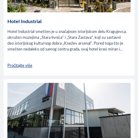
Hotel Industrial
Hotel Industrial smešten je u značajnom istorijskom delu Kragujevca,
okružen muzejima „Stara livnica“ i „Stara Zastava“, koji su sastavni
deo istorijskog kulturnog dobra „Knežev arsenal“. Pored toga što je
smešten nedaleko od samog centra grada, ovaj hotel krasi miran i
intiman ambijent.
Pročitajte više