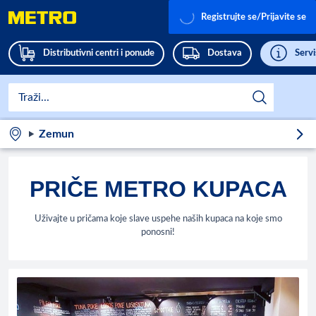
Registrujte se/Prijavite se
Distributivni centri i ponude
Dostava
Servi
Zemun
PRIČE METRO KUPACA
Uživajte u pričama koje slave uspehe naših kupaca na koje smo
ponosni!