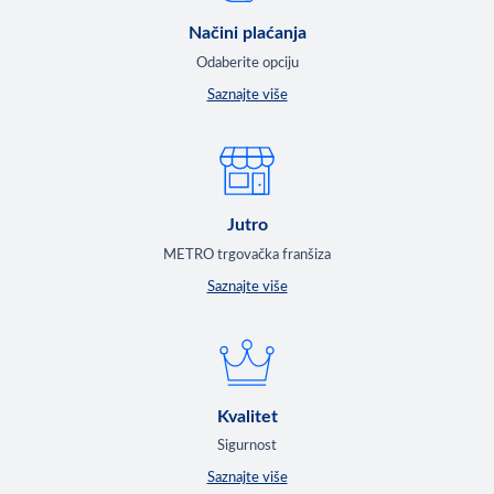
Načini plaćanja
Odaberite opciju
Saznajte više
Jutro
METRO trgovačka franšiza
Saznajte više
Kvalitet
Sigurnost
Saznajte više