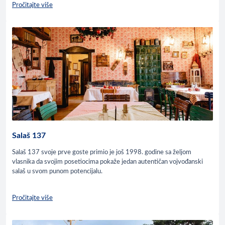
Pročitajte više
Salaš 137
Salaš 137 svoje prve goste primio je još 1998. godine sa željom
vlasnika da svojim posetiocima pokaže jedan autentičan vojvođanski
salaš u svom punom potencijalu.
Pročitajte više