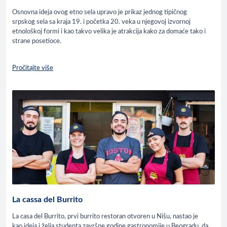
Osnovna ideja ovog etno sela upravo je prikaz jednog tipičnog
srpskog sela sa kraja 19. i početka 20. veka u njegovoj izvornoj
etnološkoj formi i kao takvo velika je atrakcija kako za domaće tako i
strane posetioce.
Pročitajte više
La cassa del Burrito
La casa del Burrito, prvi burrito restoran otvoren u Nišu, nastao je
kao ideja i želja studenta završne godine gastronomije u Beogradu, da