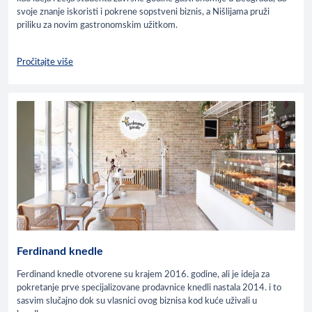
svoje znanje iskoristi i pokrene sopstveni biznis, a Nišlijama pruži
priliku za novim gastronomskim užitkom.
Pročitajte više
Ferdinand knedle
Ferdinand knedle otvorene su krajem 2016. godine, ali je ideja za
pokretanje prve specijalizovane prodavnice knedli nastala 2014. i to
sasvim slučajno dok su vlasnici ovog biznisa kod kuće uživali u