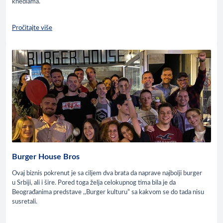
knedlama.
Pročitajte više
Burger House Bros
Ovaj biznis pokrenut je sa ciljem dva brata da naprave najbolji burger
u Srbiji, ali i šire. Pored toga želja celokupnog tima bila je da
Beograđanima predstave ,,Burger kulturu” sa kakvom se do tada nisu
susretali.